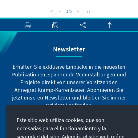
Vietnam zwischen Chinas aggressivem
Auftreten und dem amerikanischen
1
/5
Führungsanspruch in der Region zerrieben zu
werden. Dennoch gibt es Anzeichen dafür,
dass sich Vietnam mittelfristig als
einflussreicher Akteur in der Region
Südostasien wird etablieren können.
Newsletter
Erhalten Sie exklusive Einblicke in die neuesten
Publikationen, spannende Veranstaltungen und
Projekte direkt von unserer Vorsitzenden
Annegret Kramp-Karrenbauer. Abonnieren Sie
jetzt unseren Newsletter und bleiben Sie immer
auf dem Laufenden.
Este sitio web utiliza cookies, que son
Jetzt abonnieren
necesarias para el funcionamiento y la
seguridad del sitio. Además, el sitio web reúne