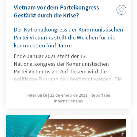
Vietnam vor dem Parteikongress –
Gestärkt durch die Krise?
Der Nationalkongress der Kommunistischen
Partei Vietnams stellt die Weichen für die
kommenden fünf Jahre
Ende Januar 2021 steht der 13.
Nationalkongress der Kommunistischen
Partei Vietnams an. Auf diesem wird die
politische Führung neu bestimmt werden. Die
Ergebnisse des Kongresses werden die
künftige innen- und außenpolitische Richtung
Peter Girke
22 de enero de 2021
Reportajes
internacionales
bestimmen und wegweisend für die
Wirtschaft Vietnams in den kommenden fünf
Jahren sein. Ein Rückblick auf die
vergangenen Monate zeigt, dass die Partei
gestärkt in Klausur geht. Insgesamt war 2020