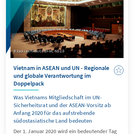
für Vietnam ein schwieriges und zugleich
erfolgreiches Jahr. Der Umgang mit der Covid-
19-Pandemie stellte das Land vor enorme
Herausforderungen, die aber
gesundheitspolitisch und wirtschaftlich im
weltweiten Vergleich sehr gut bewältigt
wurden. Gleichzeitig hatte Vietnam mit Beginn
Zack Lee/flickr/CC BY-NC-ND 2.0
der UN-Sicherheitsratsmitgliedschaft und
dem ASEAN-Vorsitz auf der internationalen
Vietnam in ASEAN und UN - Regionale
Bühne in einer Doppelverantwortung zu
und globale Verantwortung im
bestehen. Mit Näherrücken des Parteitages
Doppelpack
wurde gleichzeitig sichtbar, dass die Partei
ihre umfassende Macht und das politische
Was Vietnams Mitgliedschaft im UN-
System gegen jede Kritik vehement verteidigt.
Sicherheitsrat und der ASEAN-Vorsitz ab
Anfang 2020 für das aufstrebende
südostasiatische Land bedeuten
Der 1. Januar 2020 wird ein bedeutender Tag