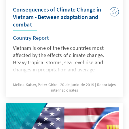
Akteurs er-arbeitet und als einflussreicher
Consequences of Climate Change in
Akteur in der Region etabliert. Die neue
Vietnam - Between adaptation and
Doppelverantwortung stellt nun eine Chance
combat
dar, diesen Ruf zu festigen, auch wenn es eine
schwierige Aufgabe werden dürfte, die ei-
Country Report
genen und von außen herangetragenen
Vietnam is one of the five countries most
Erwartungen zu erfüllen.
affected by the effects of climate change.
Heavy tropical storms, sea-level rise and
changes in precipitation and average
temperatures are already putting Vietnam in
serious socio-economic difficulties. What are
Melina Kaiser, Peter Girke
20 de junio de 2019
Reportajes
internacionales
the consequences of this development for the
government and the party, and what impulses
will they have on the Vietnamese response to
climate change-related issues?