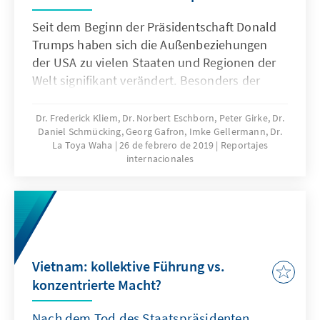
Seit dem Beginn der Präsidentschaft Donald
Trumps haben sich die Außenbeziehungen
der USA zu vielen Staaten und Regionen der
Welt signifikant verändert. Besonders der
eskalierende Handelskonflikt mit China und
die deutliche Abkehr von den Politiken der
Dr. Frederick Kliem, Dr. Norbert Eschborn, Peter Girke, Dr.
Daniel Schmücking, Georg Gafron, Imke Gellermann, Dr.
Obama-Administration sind hierfür
La Toya Waha
26 de febrero de 2019
Reportajes
charakteristisch. Zwar erkennen die USA auch
internacionales
unter Trumps Präsidentschaft die
wirtschaftliche und strategische Bedeutung
Südostasiens – besonders mit Blick auf China
– an. Wie aber haben sich die Beziehungen
der USA zu ASEAN seit Trump entwickelt und
wie gestalten sich die US-amerikanischen
Vietnam: kollektive Führung vs.
Prioritäten in Zeiten von abgeschwächtem
konzentrierte Macht?
Multilateralismus, drohenden
Rüstungswettläufen und sich zuspitzenden
Nach dem Tod des Staatspräsidenten