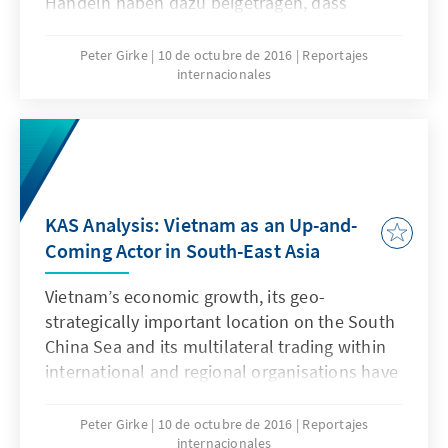
Handeln haben dazu beigetragen, dass
Vietnam in seiner Entwicklung zu einem
bedeutenden Akteur in der Region erfolgreich
Peter Girke
10 de octubre de 2016
Reportajes
internacionales
ist. Jedoch ist zusammen mit dem Makel der
Menschenrechtssituation der Zustand der
Rechtsstaatlichkeit eines der Handlungsfelder
für die vietnamesische Führung, bei dem viel
Potenzial nach oben vorhanden ist.
KAS Analysis: Vietnam as an Up-and-
Coming Actor in South-East Asia
Vietnam’s economic growth, its geo-
strategically important location on the South
China Sea and its multilateral trading within
international and regional organisations have
contributed to the country’s success in
developing into a significant actor in the
Peter Girke
10 de octubre de 2016
Reportajes
internacionales
region. Though the poor human rights