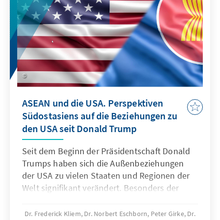
ASEAN und die USA. Perspektiven
Südostasiens auf die Beziehungen zu
den USA seit Donald Trump
Seit dem Beginn der Präsidentschaft Donald
Trumps haben sich die Außenbeziehungen
der USA zu vielen Staaten und Regionen der
Welt signifikant verändert. Besonders der
eskalierende Handelskonflikt mit China und
die deutliche Abkehr von den Politiken der
Dr. Frederick Kliem, Dr. Norbert Eschborn, Peter Girke, Dr.