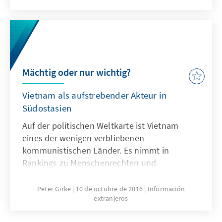
situation remains, the condition of the rule of
law needs to be improved the country’s
political efforts to become a respected
member of the international community are
bearing fruit.
Mächtig oder nur wichtig?
Vietnam als aufstrebender Akteur in
Südostasien
Auf der politischen Weltkarte ist Vietnam
eines der wenigen verbliebenen
kommunistischen Länder. Es nimmt in
Rankings zu Menschenrechten und
Rechtsstaatlichkeit regelmäßig hintere Plätze
ein und die „sozialistisch orientierte
Peter Girke
10 de octubre de 2016
Información
extranjeros
Marktwirtschaft“ feiert ihren dreißigsten
Geburtstag. Im Südchinesischen Meer droht