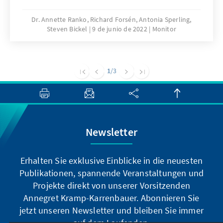
zu einer markanten Abkehr kam. Dass der
neue, restriktivere Kurs in der Asyl- und
Dr. Annette Ranko, Richard Forsén, Antonia Sperling,
Steven Bickel
9 de junio de 2022
Monitor
Integrationspolitik auch nach der
Parlamentswahl im Herbst 2022 beibehalten
werden wird – unabhängig vom Wahlausgang,
darauf deuten auch die jüngsten Debatten um
1
/3
die Ausschreitungen in migrantisch-geprägten
Vierteln rund um Ostern 2022.
Newsletter
Erhalten Sie exklusive Einblicke in die neuesten
Publikationen, spannende Veranstaltungen und
Projekte direkt von unserer Vorsitzenden
Annegret Kramp-Karrenbauer. Abonnieren Sie
jetzt unseren Newsletter und bleiben Sie immer
auf dem Laufenden.