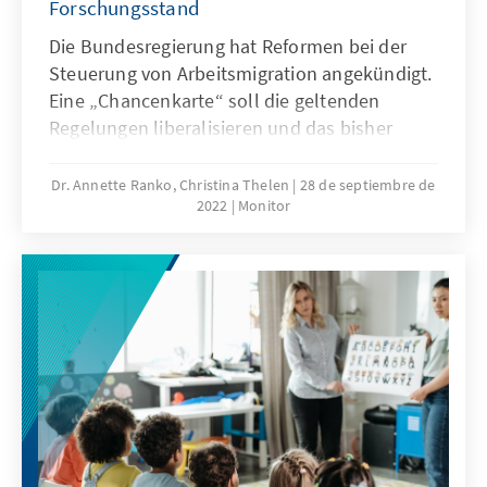
Forschungsstand
Die Bundesregierung hat Reformen bei der
Steuerung von Arbeitsmigration angekündigt.
Eine „Chancenkarte“ soll die geltenden
Regelungen liberalisieren und das bisher
erforderliche Qualifikationsniveau absenken.
Der vorliegende Text gibt einen Überblick
Dr. Annette Ranko, Christina Thelen
28 de septiembre de
2022
Monitor
über die Fachdebatte zu Auswirkungen von
Arbeitsmigration auf den Sozialstaat sowie
den Effekten unterschiedlicher
Qualifikationsprofile. Er formuliert, was sich
hieraus für die Steuerung von
Erwerbszuwanderung ergibt.