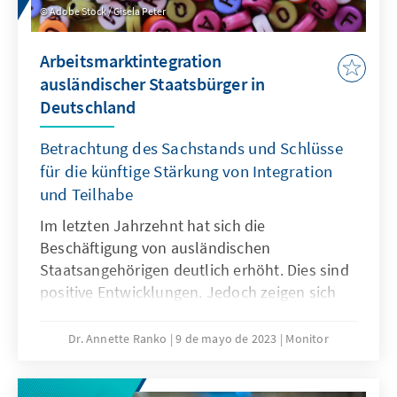
Adobe Stock / Gisela Peter
Arbeitsmarktintegration
ausländischer Staatsbürger in
Deutschland
Betrachtung des Sachstands und Schlüsse
für die künftige Stärkung von Integration
und Teilhabe
Im letzten Jahrzehnt hat sich die
Beschäftigung von ausländischen
Staatsangehörigen deutlich erhöht. Dies sind
positive Entwicklungen. Jedoch zeigen sich
auch Ungleichgewichte: So sind ausländische
Staatsbürger überproportional oft in Helfer-
Dr. Annette Ranko
9 de mayo de 2023
Monitor
Tätigkeiten beschäftigt und beziehen
überproportional oft SGB-II. Sie sind somit