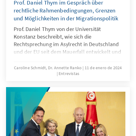
Prof. Daniel Thym im Gespräch über
rechtliche Rahmenbedingungen, Grenzen
und Möglichkeiten in der Migrationspolitik
Prof. Daniel Thym von der Universität
Konstanz beschreibt, wie sich die
Rechtsprechung im Asylrecht in Deutschland
und der EU seit dem Mauerfall entwickelt und
Schutzansprüche ausgeweitet hat. Er zeigt
rechtliche Handlungsspielräume auf, warnt
Caroline Schmidt, Dr. Annette Ranko
11 de enero de 2024
Entrevistas
aber vor Schnellschüssen.