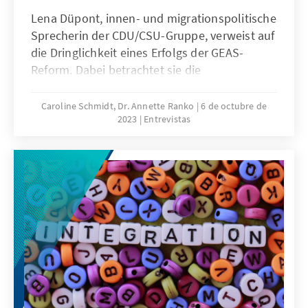
Lena Düpont, innen- und migrationspolitische
Sprecherin der CDU/CSU-Gruppe, verweist auf
die Dringlichkeit eines Erfolgs der GEAS-
Reform. Dabei betrachtet sie die
Zusammenarbeit mit Herkunfts- und
Transitstaaten als Teil einer „Kette der
Caroline Schmidt, Dr. Annette Ranko
6 de octubre de
2023
Entrevistas
Verantwortung“.