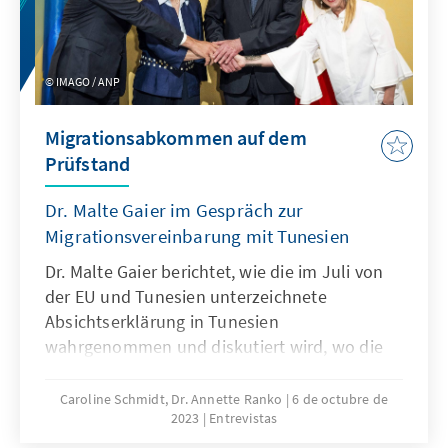
IMAGO / ANP
Migrationsabkommen auf dem
Prüfstand
Dr. Malte Gaier im Gespräch zur
Migrationsvereinbarung mit Tunesien
Dr. Malte Gaier berichtet, wie die im Juli von
der EU und Tunesien unterzeichnete
Absichtserklärung in Tunesien
wahrgenommen und diskutiert wird, wo die
Fallstricke liegen und welche Aspekte für ein
nachhaltig funktionierendes Abkommen
Caroline Schmidt, Dr. Annette Ranko
6 de octubre de
2023
Entrevistas
berücksichtigt werden müssten.