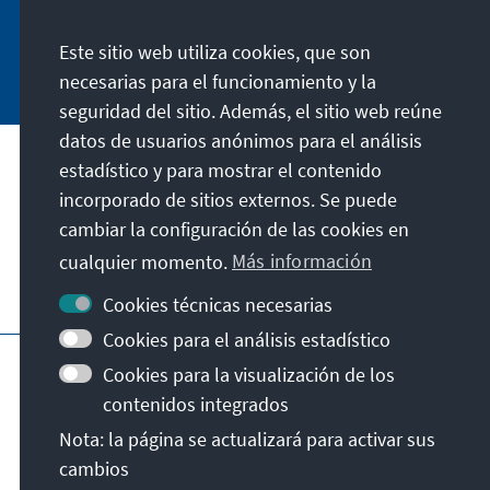
Este sitio web utiliza cookies, que son
Jetzt abonnieren
necesarias para el funcionamiento y la
seguridad del sitio. Además, el sitio web reúne
datos de usuarios anónimos para el análisis
estadístico y para mostrar el contenido
Nuestra misión
incorporado de sitios externos. Se puede
cambiar la configuración de las cookies en
Contacto
cualquier momento.
Más información
Otras ofertas de la fundación
Cookies técnicas necesarias
Cookies para el análisis estadístico
Pie de imprenta
Protección de datos
Cookies para la visualización de los
Condiciones de uso
contenidos integrados
Declaración sobre accesibilidad
Nota: la página se actualizará para activar sus
Barriere melden
Mapa del sitio
cambios
© Konrad-Adenauer-Stiftung e.V. 2026