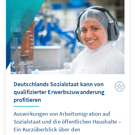
deutlich öfter von Armut, Armutsrisiko und
Arbeitslosigkeit betroffen als andere. Um zu
verhindern, dass sich zwischen Gruppen
unterschiedlicher Herkunft ein
soziodemografisches Gefälle bildet und
verfestigt und um Teilhabe zu stärken, ist ein
deutliches Mehr an Fördern und Fordern im
Bereich Bildung, Qualifikation und
Arbeitsmarktintegration notwendig.
Flickr.com/Nestlé/CC BY-NC-ND 2.0
Deutschlands Sozialstaat kann von
qualifizierter Erwerbszuwanderung
profitieren
Auswirkungen von Arbeitsmigration auf
Sozialstaat und die öffentlichen Haushalte –
Ein Kurzüberblick über den