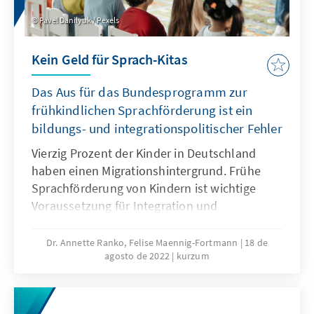
Pavel Danilyuk / Pexels
Kein Geld für Sprach-Kitas
Das Aus für das Bundesprogramm zur
frühkindlichen Sprachförderung ist ein
bildungs- und integrationspolitischer Fehler
Vierzig Prozent der Kinder in Deutschland
haben einen Migrationshintergrund. Frühe
Sprachförderung von Kindern ist wichtige
Voraussetzung für Integration und
Bildungsgerechtigkeit. Die Entscheidung der
Bundesregierung, das Programm Sprach-Kitas
Dr. Annette Ranko, Felise Maennig-Fortmann
18 de
agosto de 2022
kurzum
zu beenden, wird einem modernen
Einwanderungsland nicht gerecht, in dem
Bildungs-, Integrations- und
Zuwanderungspolitik zusammen gedacht