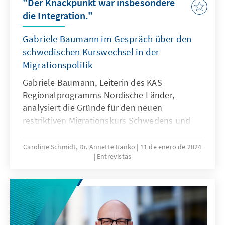
"Der Knackpunkt war insbesondere
die Integration."
Gabriele Baumann im Gespräch über den
schwedischen Kurswechsel in der
Migrationspolitik
Gabriele Baumann, Leiterin des KAS
Regionalprogramms Nordische Länder,
analysiert die Gründe für den neuen
restriktiven Migrationskurs Schwedens und
für seine Verfestigung. Sie beleuchtet, welche
Rolle den Rechtspopulisten in diesem
Caroline Schmidt, Dr. Annette Ranko
11 de enero de 2024
Entrevistas
Politikfeld zukommt.