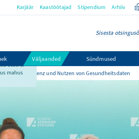
Karjäär
Kaastöötajad
Stipendium
Arhiiv
hek
Väljaanded
Sündmused
su eesti ei
ikus mahus
lid
Transparenz und Nutzen von Gesundheitsdaten