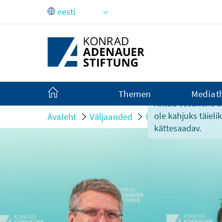
Skip to Main Content
Themen
Mediat
Antud veebilehe si
ole kahjuks täiel
Avaleht
Väljaanded
Ürituste infomaterja
kättesaadav.