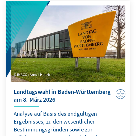
zugleich erhebliche Risiken für Unternehmen,
Investitionen und globale
Wertschöpfungsketten. Biodiversitätspolitik
sollte daher nicht nur als Umwelt-, sondern
auch als Wirtschaftspolitik begriffen werden,
an der alle relevanten Stakeholder mitwirken
müssen.
IMAGO / Arnulf Hettrich
Landtagswahl in Baden-Württemberg
am 8. März 2026
Analyse auf Basis des endgültigen
Ergebnisses, zu den wesentlichen
Bestimmungsgründen sowie zur