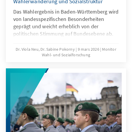
Wählerwanderung und Sozialstruktur
Das Wahlergebnis in Baden-Württemberg wird
von landesspezifischen Besonderheiten
geprägt und weicht erheblich von der
politischen Stimmung auf Bundesebene ab.
Unsere Wahlanalyse gibt Erklärungen für die
Ergebnisse und geht dabei auf die
Dr. Viola Neu, Dr. Sabine Pokorny
9 mars 2026
Monitor
Wahl- und Sozialforschung
Wählerwanderungen und die wesentlichen
Bestimmungsgründe ein. Ausgehend von den
Wahltagsbefragungen und Umfragen im
Vorfeld wird u.a. die Bedeutung der
Einschätzungen von Spitzenpersonal,
Parteikompetenzen sowie politischen
Themen für das Wahlergebnis erläutert.