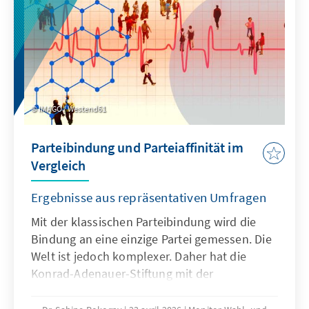
Gesundheitssysteme stärkt, sondern zugleich
messbare wirtschaftliche und strategische
Vorteile für Deutschland selbst erzeugt.
IMAGO / Westend61
Parteibindung und Parteiaffinität im
Vergleich
Ergebnisse aus repräsentativen Umfragen
Mit der klassischen Parteibindung wird die
Bindung an eine einzige Partei gemessen. Die
Welt ist jedoch komplexer. Daher hat die
Konrad-Adenauer-Stiftung mit der
Parteiaffinität eine neue Messung eingeführt,
die auch Mehrfachsympathien erfasst. Die