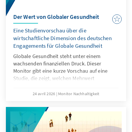
Der Wert von Globaler Gesundheit
Eine Studienvorschau über die
wirtschaftliche Dimension des deutschen
Engagements für Globale Gesundheit
Globale Gesundheit steht unter einem
wachsenden finanziellen Druck. Dieser
Monitor gibt eine kurze Vorschau auf eine
Studie, die zeigt, welchen Mehrwert
Investitionen in Globale Gesundheit haben –
weit über rein humanitäre Effekte hinaus. Sie
24 avril 2026
Monitor Nachhaltigkeit
tragen zur Krisenprävention, wirtschaftlichen
Stabilität, Innovationskraft und zur Stärkung
internationaler Partnerschaften bei. Die
Analyse belegt, dass Deutschlands
Engagement nicht nur globale