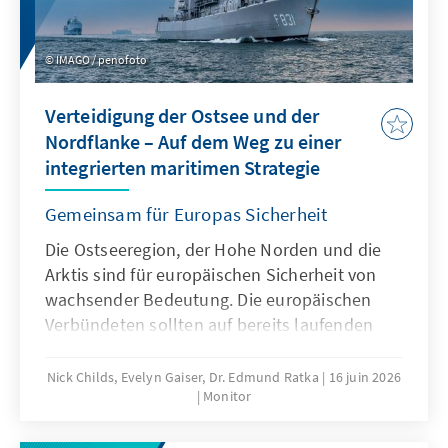
IMAGO / penofoto
Verteidigung der Ostsee und der
Nordflanke – Auf dem Weg zu einer
integrierten maritimen Strategie
Gemeinsam für Europas Sicherheit
Die Ostseeregion, der Hohe Norden und die
Arktis sind für europäischen Sicherheit von
wachsender Bedeutung. Die europäischen
Verbündeten sollten auf bereits laufenden
Initiativen aufbauen, um eine kohärente,
integrierte und nachhaltige maritime
Nick Childs, Evelyn Gaiser, Dr. Edmund Ratka
16 juin 2026
Monitor
Strategie zu entwickeln und umzusetzen. Eine
solche Strategie sollte auch Lehren aus den