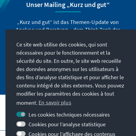
Unser Mailing „Kurz und gut“
„Kurz und gut“ ist das Themen-Update von
Analyse und Beratung – dem Think-Tank der
Konrad-Adenauer-Stiftung. Der Leiter Dr. Peter
Ce site web utilise des cookies, qui sont
Fischer-Bollin informiert Sie in unregelmäßigen
Abständen in aller Kürze über Themen, die wir
nécessaires pour le fonctionnement et la
für unsere nahe Zukunft für wichtig halten.
sécurité du site. En outre, le site web recueille
des données anonymes sur les utilisateurs à
Jetzt abonnieren
des fins d’analyse statistique et pour afficher le
contenu intégré de sites externes. Vous pouvez
modifier les paramètres des cookies à tout
moment.
En savoir plus
Les cookies techniques nécessaires
Visitez aussi
Cookies pour l’analyse statistique
Cookies pour l’affichage des contenus