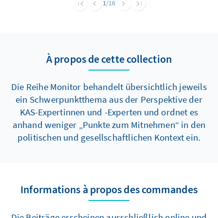
1
/16
Reserve erfüllen dürfte, drängen Expertinnen
und Experten auf stärkere Pflichtelemente.
Diese sollten zudem auch Frauen und eine
nachhaltige Sicherung der Wehrgerechtigkeit
À propos de cette collection
umfassen. Anderenfalls droht die Vorgabe von
260.000 Kräften in der aktiven Truppe bis 2035
nicht erreicht zu werden.
Die Reihe Monitor behandelt übersichtlich jeweils
ein Schwerpunktthema aus der Perspektive der
KAS-Expertinnen und -Experten und ordnet es
anhand weniger „Punkte zum Mitnehmen“ in den
politischen und gesellschaftlichen Kontext ein.
Informations à propos des commandes
Die Beiträge erscheinen ausschließlich online und