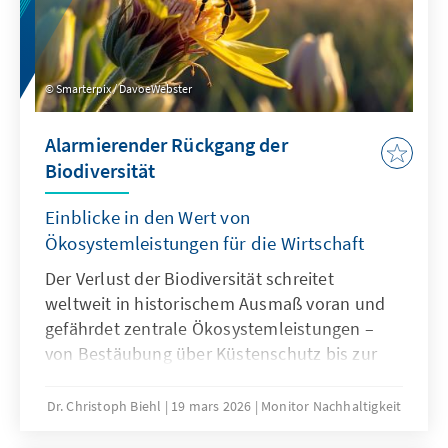
Smarterpix / DavoeWebster
Alarmierender Rückgang der
Biodiversität
Einblicke in den Wert von
Ökosystemleistungen für die Wirtschaft
Der Verlust der Biodiversität schreitet
weltweit in historischem Ausmaß voran und
gefährdet zentrale Ökosystemleistungen –
von Bestäubung über Küstenschutz bis zur
Wasserversorgung. Wirtschaftliche Aktivitäten
gehören zu den maßgeblichen Treibern des
Dr. Christoph Biehl
19 mars 2026
Monitor Nachhaltigkeit
Biodiversitätsrückgangs. Dabei entstehen