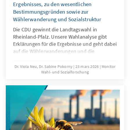
Ergebnisses, zu den wesentlichen
Bestimmungsgründen sowie zur
Wählerwanderung und Sozialstruktur
Die CDU gewinnt die Landtagswahl in
Rheinland-Pfalz. Unsere Wahlanalyse gibt
Erklärungen für die Ergebnisse und geht dabei
auf die Wählerwanderungen und die
wesentlichen Bestimmungsgründe ein.
Ausgehend von den Wahltagsbefragungen
Dr. Viola Neu, Dr. Sabine Pokorny
23 mars 2026
Monitor
Wahl- und Sozialforschung
und Umfragen im Vorfeld wird u.a. die
Bedeutung der Einschätzungen von
Spitzenpersonal, Parteikompetenzen sowie
politischen Themen für das Wahlergebnis
erläutert.