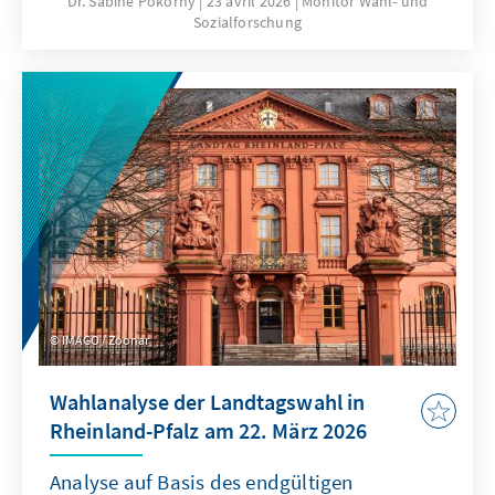
Dr. Sabine Pokorny
23 avril 2026
Monitor Wahl- und
Sozialforschung
Studie untersucht die klassische
Parteibindung, die neue Parteiaffinität sowie
das Verhältnis beider Messungen zueinander.
Außerdem werden Parteiaffinitätstypen
gebildet, die sich durch die gleichzeitige Nähe
zu bestimmten Parteien und der
gleichzeitigen Ablehnung anderer Parteien
voneinander unterscheiden.
IMAGO / Zoonar
Wahlanalyse der Landtagswahl in
Rheinland-Pfalz am 22. März 2026
Analyse auf Basis des endgültigen