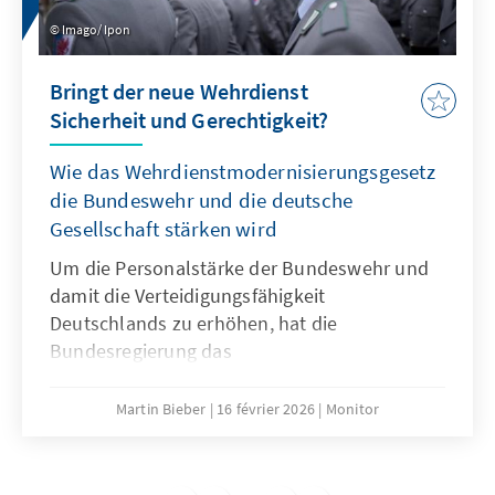
Imago/ Ipon
Bringt der neue Wehrdienst
Sicherheit und Gerechtigkeit?
Wie das Wehrdienstmodernisierungsgesetz
die Bundeswehr und die deutsche
Gesellschaft stärken wird
Um die Personalstärke der Bundeswehr und
damit die Verteidigungsfähigkeit
Deutschlands zu erhöhen, hat die
Bundesregierung das
Wehrdienstmodernisierungsgesetz
beschlossen. Dieses fußt primär auf
Martin Bieber
16 février 2026
Monitor
Freiwilligkeit und attraktiven
Rahmenbedingungen. Obwohl die Reform die
Ziele der Bundesregierung für die Zahl der