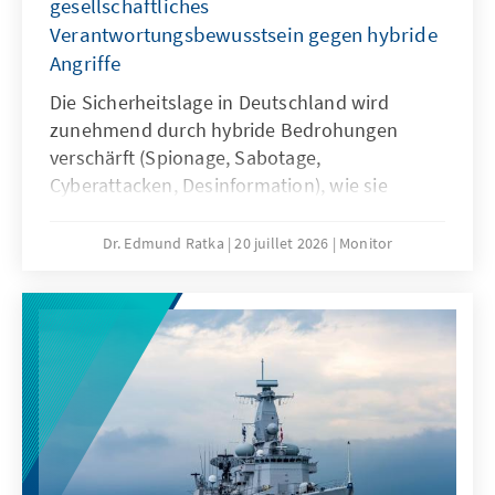
gesellschaftliches
Verantwortungsbewusstsein gegen hybride
Angriffe
Die Sicherheitslage in Deutschland wird
zunehmend durch hybride Bedrohungen
verschärft (Spionage, Sabotage,
Cyberattacken, Desinformation), wie sie
derzeit vor allem von Russland ausgehen.
Deshalb braucht es eine Reform der
Dr. Edmund Ratka
20 juillet 2026
Monitor
Sicherheitsarchitektur mit erweiterten
Kompetenzen für die Sicherheitsbehörden
sowie eine Stärkung des
Bevölkerungsschutzes. Zudem sind
demokratische Resilienz und ein neues
gesamtgesellschaftliches
Verantwortungsbewusstsein
Schlüsselfaktoren, um im hybriden Krieg zu
bestehen.