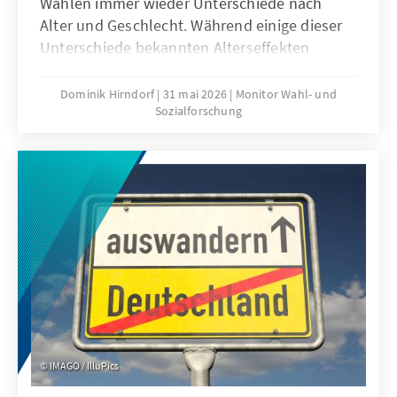
Wahlen immer wieder Unterschiede nach
Alter und Geschlecht. Während einige dieser
Unterschiede bekannten Alterseffekten
folgen, zeigten sich bei der Bundestagswahl
2025 auch neue Phänomene. Die hohen
Dominik Hirndorf
31 mai 2026
Monitor Wahl- und
Sozialforschung
Zustimmungswerte zu Parteien am Rand des
Parteiensystem werfen die Fragen auf,
inwiefern sich diese Differenzen auch bei
politischen Einstellungen zeigen und welche
Themen für junge Menschen entscheidend
sind. Diese Studie gibt mithilfe repräsentativer
Daten Aufschluss über aktuelle
Entwicklungen im Wahlverhalten junger
Menschen.
IMAGO / IlluPics