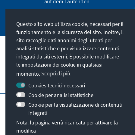
auf dem Laufenden.
Jetzt abonnieren
Questo sito web utilizza cookie, necessari per il
funzionamento e la sicurezza del sito. Inoltre, il
sito raccoglie dati anonimi degli utenti per
analisi statistiche e per visualizzare contenuti
La nostra missione
integrati da siti esterni. È possibile modificare
le impostazioni dei cookie in qualsiasi
Contatto
momento.
Scopri di più
Altre offerte della fondazione
Cookies tecnici necessari
Cookie per analisi statistiche
Colophon
Protezione dei dati
Cookie per la visualizzazione di contenuti
Termini e condizioni
integrati
Erklärung zur Barrierefreiheit
Barriere melden
Nota: la pagina verrà ricaricata per attivare la
Mappa del sito
modifica
© Konrad-Adenauer-Stiftung e.V. 2026