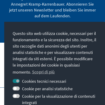
Annegret Kramp-Karrenbauer. Abonnieren Sie
jetzt unseren Newsletter und bleiben Sie immer
auf dem Laufenden.
Jetzt abonnieren
Questo sito web utilizza cookie, necessari per il
funzionamento e la sicurezza del sito. Inoltre, il
sito raccoglie dati anonimi degli utenti per
analisi statistiche e per visualizzare contenuti
La nostra missione
integrati da siti esterni. È possibile modificare
le impostazioni dei cookie in qualsiasi
Contatto
momento.
Scopri di più
Altre offerte della fondazione
Cookies tecnici necessari
Cookie per analisi statistiche
Colophon
Protezione dei dati
Cookie per la visualizzazione di contenuti
Termini e condizioni
integrati
Erklärung zur Barrierefreiheit
Barriere melden