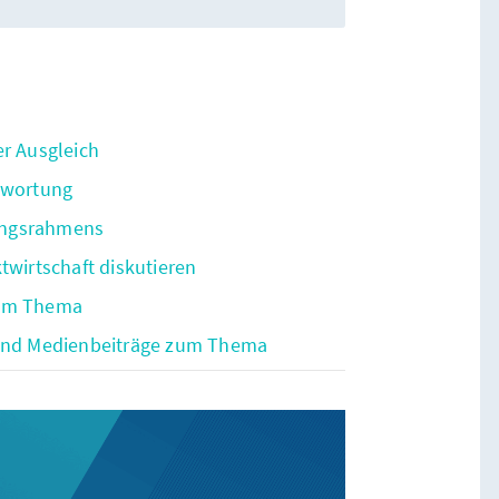
er Ausgleich
ntwortung
nungsrahmens
twirtschaft diskutieren
zum Thema
 und Medienbeiträge zum Thema