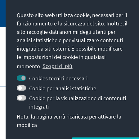
Jetzt abonnieren
Questo sito web utilizza cookie, necessari per il
funzionamento e la sicurezza del sito. Inoltre, il
sito raccoglie dati anonimi degli utenti per
analisi statistiche e per visualizzare contenuti
La nostra missione
integrati da siti esterni. È possibile modificare
le impostazioni dei cookie in qualsiasi
Contatto
momento.
Scopri di più
Altre offerte della fondazione
Cookies tecnici necessari
Cookie per analisi statistiche
Colophon
Protezione dei dati
Cookie per la visualizzazione di contenuti
Termini e condizioni
integrati
Erklärung zur Barrierefreiheit
Barriere melden
Nota: la pagina verrà ricaricata per attivare la
Mappa del sito
modifica
© Konrad-Adenauer-Stiftung e.V. 2026