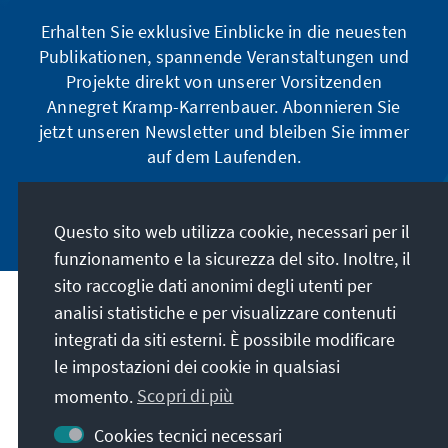
Erhalten Sie exklusive Einblicke in die neuesten
Publikationen, spannende Veranstaltungen und
Projekte direkt von unserer Vorsitzenden
Annegret Kramp-Karrenbauer. Abonnieren Sie
jetzt unseren Newsletter und bleiben Sie immer
auf dem Laufenden.
Jetzt abonnieren
Questo sito web utilizza cookie, necessari per il
funzionamento e la sicurezza del sito. Inoltre, il
sito raccoglie dati anonimi degli utenti per
analisi statistiche e per visualizzare contenuti
La nostra missione
integrati da siti esterni. È possibile modificare
le impostazioni dei cookie in qualsiasi
Contatto
momento.
Scopri di più
Altre offerte della fondazione
Cookies tecnici necessari