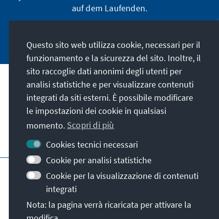
auf dem Laufenden.
Jetzt abonnieren
Questo sito web utilizza cookie, necessari per il
funzionamento e la sicurezza del sito. Inoltre, il
sito raccoglie dati anonimi degli utenti per
analisi statistiche e per visualizzare contenuti
La nostra missione
integrati da siti esterni. È possibile modificare
le impostazioni dei cookie in qualsiasi
Contatto
momento.
Scopri di più
Altre offerte della fondazione
Cookies tecnici necessari
Cookie per analisi statistiche
Colophon
Protezione dei dati
Cookie per la visualizzazione di contenuti
Termini e condizioni
integrati
Erklärung zur Barrierefreiheit
Barriere melden
Nota: la pagina verrà ricaricata per attivare la
Mappa del sito
modifica