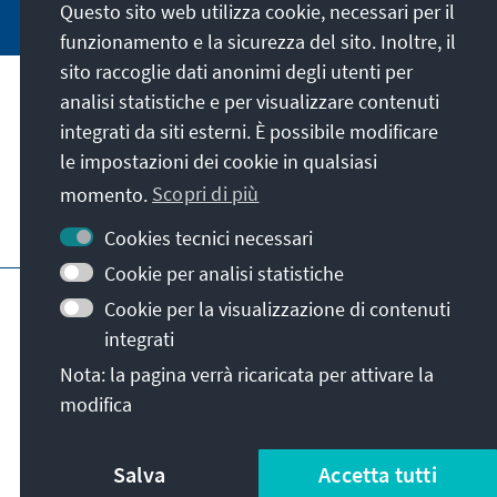
Questo sito web utilizza cookie, necessari per il
funzionamento e la sicurezza del sito. Inoltre, il
sito raccoglie dati anonimi degli utenti per
analisi statistiche e per visualizzare contenuti
La nostra missione
integrati da siti esterni. È possibile modificare
le impostazioni dei cookie in qualsiasi
Contatto
momento.
Scopri di più
Altre offerte della fondazione
Cookies tecnici necessari
Cookie per analisi statistiche
Colophon
Protezione dei dati
Cookie per la visualizzazione di contenuti
Termini e condizioni
integrati
Erklärung zur Barrierefreiheit
Barriere melden
Nota: la pagina verrà ricaricata per attivare la
Mappa del sito
modifica
© Konrad-Adenauer-Stiftung e.V. 2026
Salva
Accetta tutti