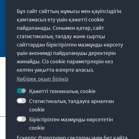
Annegret Kramp-Karrenbauer. Abonnieren Sie
Бұл сайт сайттың жұмысы мен қауіпсіздігін
jetzt unseren Newsletter und bleiben Sie immer
қамтамасыз ету үшін қажетті cookie
auf dem Laufenden.
пайдаланады. Сонымен қатар, сайт
статистикалық талдау және сыртқы
Jetzt abonnieren
сайттардан біріктірілген мазмұнды көрсету
үшін анонимді пайдаланушы деректерін
жинайды. Сіз cookie параметрлерін кез
келген уақытта өзгерте аласыз.
Біздің миссиямыз
Көбірек оқып біліңіз
Байланыс ақпараты
Қажетті техникалық cookie
Статистикалық талдауға арналған
Қордың қосымша ұсыныстары
cookie
Біріктірілген мазмұнды көрсететін
Шығыс деректер
Деректерді қорғау
cookie
Қолдану шарттары
Ескерту: Өзгертулер сақталуы үшін бет қайта
Erklärung zur Barrierefreiheit
Barriere melden