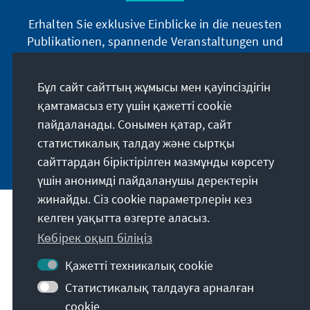
Erhalten Sie exklusive Einblicke in die neuesten
Publikationen, spannende Veranstaltungen und
Projekte direkt von unserer Vorsitzenden
Annegret Kramp-Karrenbauer. Abonnieren Sie
Бұл сайт сайттың жұмысы мен қауіпсіздігін
jetzt unseren Newsletter und bleiben Sie immer
қамтамасыз ету үшін қажетті cookie
auf dem Laufenden.
пайдаланады. Сонымен қатар, сайт
статистикалық талдау және сыртқы
Jetzt abonnieren
сайттардан біріктірілген мазмұнды көрсету
үшін анонимді пайдаланушы деректерін
жинайды. Сіз cookie параметрлерін кез
келген уақытта өзгерте аласыз.
Біздің миссиямыз
Көбірек оқып біліңіз
Байланыс ақпараты
Қажетті техникалық cookie
Статистикалық талдауға арналған
Қордың қосымша ұсыныстары
cookie