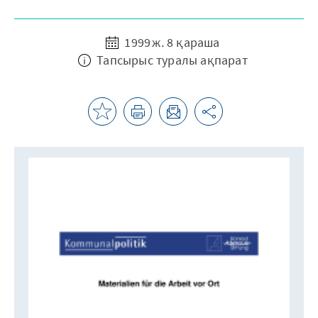
1999 ж. 8 қараша
Тапсырыс туралы ақпарат