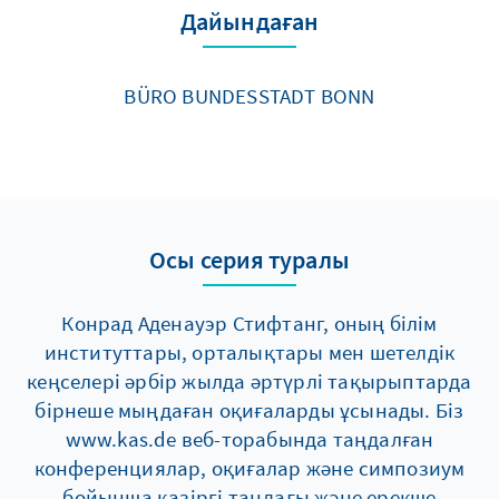
Дайындаған
BÜRO BUNDESSTADT BONN
Осы серия туралы
Конрад Аденауэр Стифтанг, оның білім
институттары, орталықтары мен шетелдік
кеңселері әрбір жылда әртүрлі тақырыптарда
бірнеше мыңдаған оқиғаларды ұсынады. Біз
www.kas.de веб-торабында таңдалған
конференциялар, оқиғалар және симпозиум
бойынша қазіргі таңдағы және ерекше