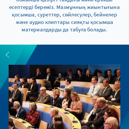
есептерді береміз. Мазмұнның жиынтығына
қосымша, суреттер, сөйлесулер, бейнелер
және аудио клиптары сияқты қосымша
материалдарды да табуға болады.