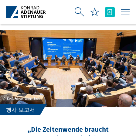
Skip to Main Content
KAS/Edgar Nemschok
행사 보고서
„Die Zeitenwende braucht