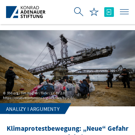
Skip to Main Content
350.org / Tim Wagner / flickr / CC BY 2.0 /
https://creativecommons.org/licenses/by/2.0/
ANALIZY I ARGUMENTY
Klimaprotestbewegung: „Neue“ Gefahr