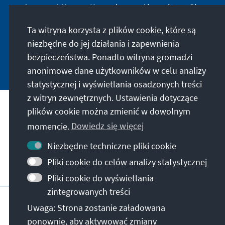
Annegret Kramp-Karrenbauer. Abonnieren Sie
jetzt unseren Newsletter und bleiben Sie immer
Ta witryna korzysta z plików cookie, które są
auf dem Laufenden.
niezbędne do jej działania i zapewnienia
bezpieczeństwa. Ponadto witryna gromadzi
Jetzt abonnieren
anonimowe dane użytkowników w celu analizy
statystycznej i wyświetlania osadzonych treści
z witryn zewnętrznych. Ustawienia dotyczące
plików cookie można zmienić w dowolnym
Nasza misja
momencie.
Dowiedz się więcej
Kontakt
Niezbędne techniczne pliki cookie
Pliki cookie do celów analizy statystycznej
Dalsza działalność fundacji
Pliki cookie do wyświetlania
zintegrowanych treści
Impressum
Polityka prywatności
Regulamin
Uwaga: Strona zostanie załadowana
Erklärung zur Barrierefreiheit
Barriere melden
ponownie, aby aktywować zmiany
Mapa strony