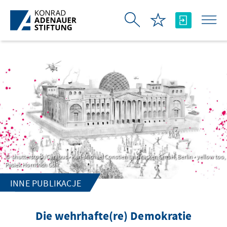
Skip to Main Content
shutterstock/Carabus • Karl-Michael Constien und racken GmbH, Berlin • yellow too,
Pasiek Horntrich GbR
INNE PUBLIKACJE
Die wehrhafte(re) Demokratie