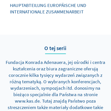
HAUPTABTEILUNG EUROPÄISCHE UND
INTERNATIONALE ZUSAMMENARBEIT
O tej serii
Fundacja Konrada Adenauera, jej ośrodki i centra
kształcenia oraz biura zagraniczne oferują
corocznie kilka tysięcy wydarzeń związanych z
różną tematyką. O wybranych konferencjach,
wydarzeniach, sympozjach itd. donosimy na
bieżąco specjalnie dla Państwa na stronie
www.kas.de. Tutaj znajdą Państwo poza
streszczeniem także materiały dodatkowe takie