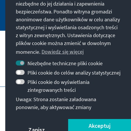
niezbędne do jej działania i zapewnienia
bezpieczeństwa. Ponadto witryna gromadzi
Jetzt abonnieren
anonimowe dane użytkowników w celu analizy
statystycznej i wyświetlania osadzonych treści
z witryn zewnętrznych. Ustawienia dotyczące
plików cookie można zmienić w dowolnym
Nasza misja
momencie.
Dowiedz się więcej
Kontakt
Niezbędne techniczne pliki cookie
Pliki cookie do celów analizy statystycznej
Dalsza działalność fundacji
Pliki cookie do wyświetlania
zintegrowanych treści
Impressum
Polityka prywatności
Regulamin
Uwaga: Strona zostanie załadowana
Erklärung zur Barrierefreiheit
Barriere melden
ponownie, aby aktywować zmiany
Mapa strony
© Konrad-Adenauer-Stiftung e.V. 2026
Akceptuj
Zapisz