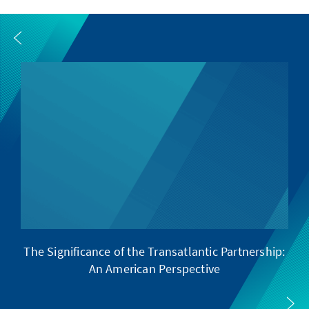
The Significance of the Transatlantic Partnership:
D
An American Perspective