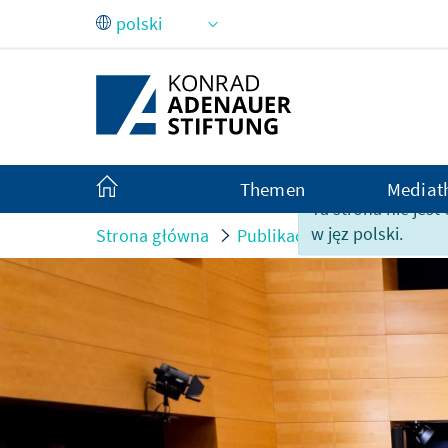
Skip to Main Content
Themen
Mediat
Ta strona nie jes
w jęz polski.
Strona główna
Publikacje
Po wydarzen