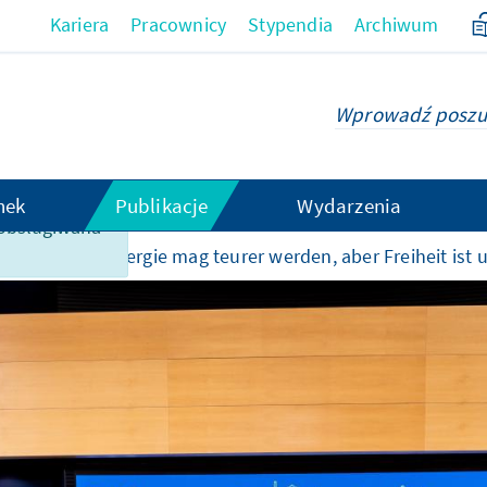
Kariera
Pracownicy
Stypendia
Archiwum
hek
Publikacje
Wydarzenia
t obsługiwana
iach KAS
"Energie mag teurer werden, aber Freiheit ist