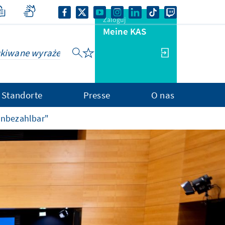
Zaloguj
Meine KAS
Standorte
Presse
O nas
 unbezahlbar"