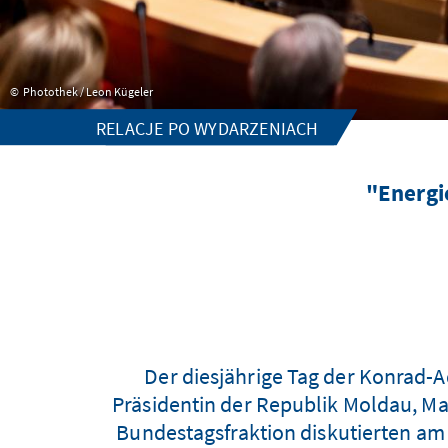
Photothek / Leon Kügeler
RELACJE PO WYDARZENIACH
"Energi
Der diesjährige Tag der Konrad-A
Präsidentin der Republik Moldau, M
Bundestagsfraktion diskutierten a