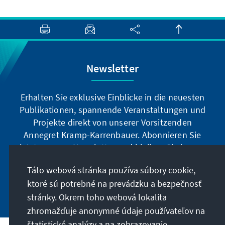
Newsletter
Erhalten Sie exklusive Einblicke in die neuesten
Publikationen, spannende Veranstaltungen und
Projekte direkt von unserer Vorsitzenden
Annegret Kramp-Karrenbauer. Abonnieren Sie
jetzt unseren Newsletter und bleiben Sie immer
auf dem Laufenden.
Táto webová stránka používa súbory cookie,
ktoré sú potrebné na prevádzku a bezpečnosť
Jetzt abonnieren
stránky. Okrem toho webová lokalita
zhromažďuje anonymné údaje používateľov na
štatistické analýzy a na zobrazovanie