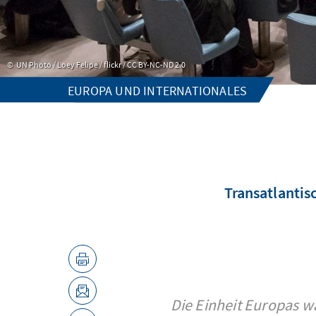
UN Photo / Loey Felipe / flickr / CC BY-NC-ND 2.0
EUROPA UND INTERNATIONALES
Transatlantis
Die Einheit Europas w