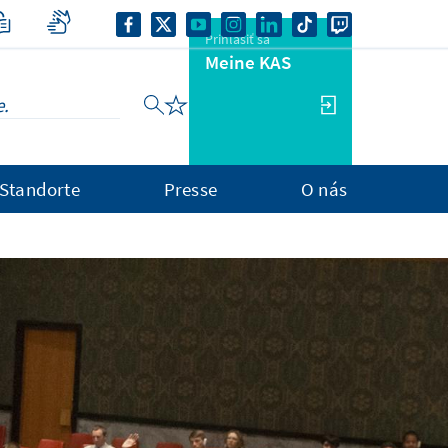
Prihlásiť sa
Meine KAS
Standorte
Presse
O nás