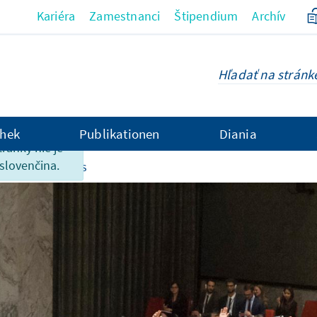
Kariéra
Zamestnanci
Štipendium
Archív
hek
Publikationen
Diania
tránky nie je
 slovenčina.
 Internationales