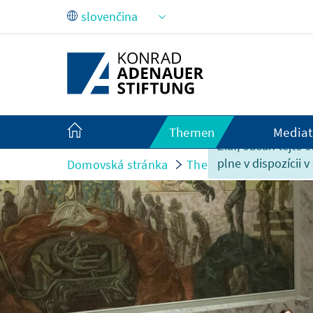
Skip to Main Content
Themen
Mediat
Žiaľ, obsah tejto s
plne v dispozícii v
Domovská stránka
Themen
Europa und