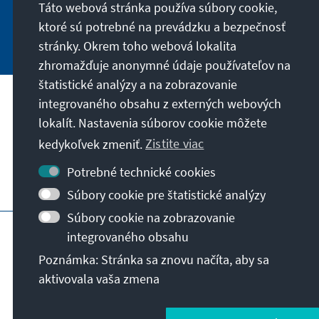
Táto webová stránka používa súbory cookie,
ktoré sú potrebné na prevádzku a bezpečnosť
Jetzt abonnieren
stránky. Okrem toho webová lokalita
zhromažďuje anonymné údaje používateľov na
štatistické analýzy a na zobrazovanie
integrovaného obsahu z externých webových
Naše poslanie
lokalít. Nastavenia súborov cookie môžete
kedykoľvek zmeniť.
Zistite viac
Kontakt
Potrebné technické cookies
Ďalšie ponuky nadácie
Súbory cookie pre štatistické analýzy
Súbory cookie na zobrazovanie
Impressum
Ochrana súkromia
integrovaného obsahu
Podmienky používania
Poznámka: Stránka sa znovu načíta, aby sa
Erklärung zur Barrierefreiheit
Barriere melden
aktivovala vaša zmena
Mapa stránky
© Konrad-Adenauer-Stiftung e.V. 2026