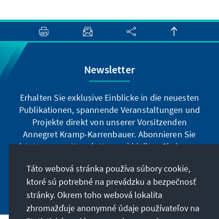
Newsletter
Erhalten Sie exklusive Einblicke in die neuesten
Publikationen, spannende Veranstaltungen und
Projekte direkt von unserer Vorsitzenden
Annegret Kramp-Karrenbauer. Abonnieren Sie
jetzt unseren Newsletter und bleiben Sie immer
auf dem Laufenden.
Táto webová stránka používa súbory cookie,
ktoré sú potrebné na prevádzku a bezpečnosť
Jetzt abonnieren
stránky. Okrem toho webová lokalita
zhromažďuje anonymné údaje používateľov na