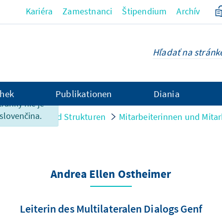
Kariéra
Zamestnanci
Štipendium
Archív
hek
Publikationen
Diania
tránky nie je
 slovenčina.
Personen und Strukturen
Mitarbeiterinnen und Mitar
Andrea Ellen Ostheimer
Leiterin des Multilateralen Dialogs Genf