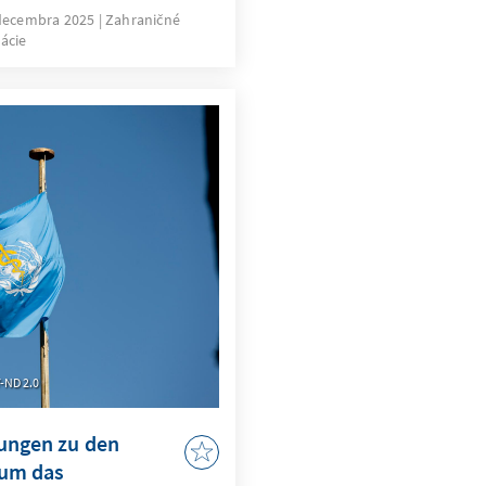
h vorn treten. Welche
decembra 2025
Zahraničné
ácie
Gesundheitspolitik,
en verschwinden?
ustart der
tsarchitektur gelingen?
BY-ND 2.0
lungen zu den
 um das