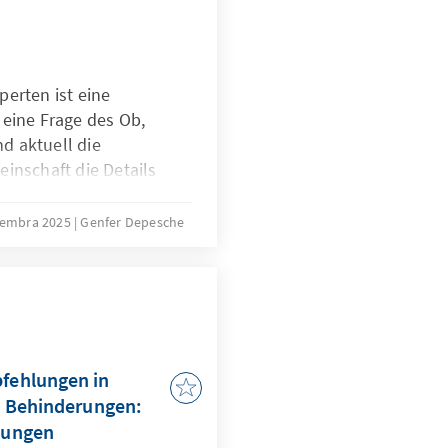
erten ist eine
 eine Frage des Ob,
d aktuell die
inschaft die Details
 Mai 2025
ieabkommens
vembra 2025
Genfer Depesche
nur die
O und zum
 zu. Die aktuelle
ntworten und
sinformationen rund um
fehlungen in
t Behinderungen:
kungen