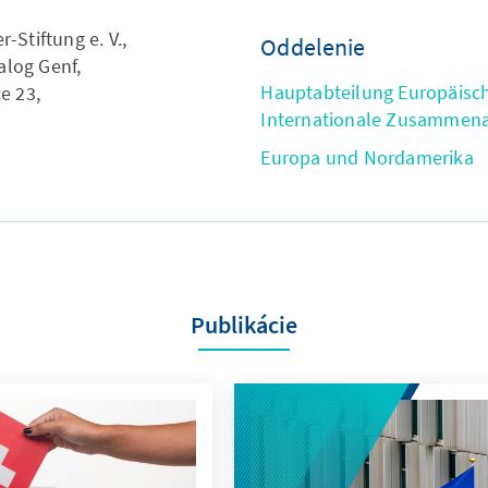
Stiftung e. V.,
Oddelenie
alog Genf,
Hauptabteilung Europäisc
e 23,
Internationale Zusammena
Europa und Nordamerika
Publikácie