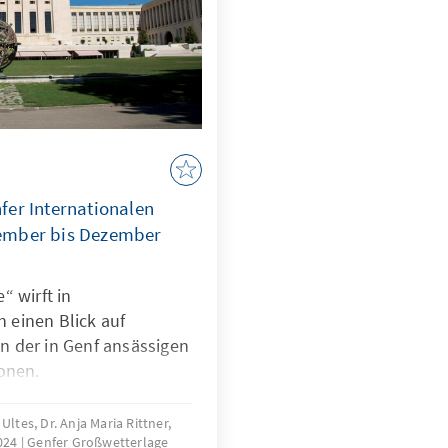
u Information und
inaus leben 80% der
en im Globalen Süden,
e uneingeschränkte
ffentlichen Leben für
fer Internationalen
ember bis Dezember
“ wirft in
 einen Blick auf
 der in Genf ansässigen
onen.
ltes, Dr. Anja Maria Rittner,
024
Genfer Großwetterlage