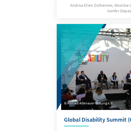
könnte. Zurzeit leben 9,15 M
Andrea Ellen Ostheimer, Nicoline
Genfer Depe
der Schweiz. Prognosen des 
Statistik gehen davon aus, da
2030 die 9,5 Millionen Schwel
werden wird, und die 10-Mill
Jahr 2041. Seit der Einführun
Personenfreizügigkeit mit der
die Schweizer Bevölkerung um
Personen gewachsen, zurückz
durch die damit vereinfacht
will die SVP nun mit ihrer Ini
Konrad-Adenauer-Stiftung e. V.
Global Disability Summit 