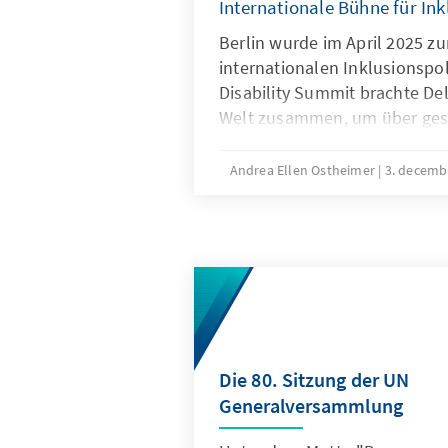
Internationale Bühne für In
Berlin wurde im April 2025 z
internationalen Inklusionspol
Disability Summit brachte Del
Welt zusammen, um über gese
Teilhabe, politische Verantw
Stärkung der Rechte von Men
Andrea Ellen Ostheimer
3. decemb
Behinderungen zu diskutiere
Die 80. Sitzung der UN
Generalversammlung