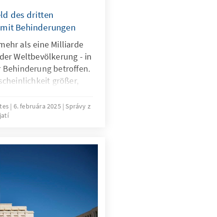
ld des dritten
 mit Behinderungen
ehr als eine Milliarde
der Weltbevölkerung - in
r Behinderung betroffen.
scheinlichkeit größer,
hung ihrer
chte auf Hindernisse
tes
6. februára 2025
Správy z
atí
rungen betreffen die
und kulturellen Rechte,
,
en und soziale
nzureichender
ürgerlichen und
ließlich begrenzter
dernisse bei der
und oder ein