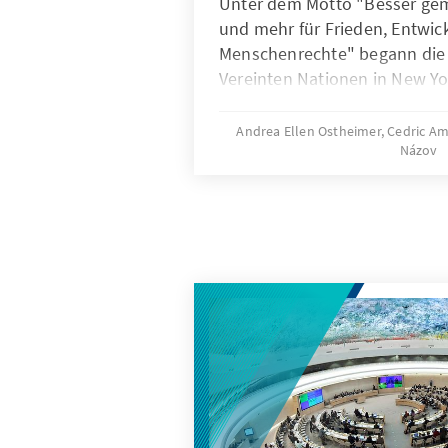
Unter dem Motto "Besser ge
und mehr für Frieden, Entwic
Menschenrechte" begann die 
Vereinten Nationen in New Y
2025. Anlässlich des 80. Jubi
Nationen am 22. September 2
Andrea Ellen Ostheimer, Cedric A
Názov
Multilaterale Dialog Genf de
Stiftung einen Kurzüberblick ü
in Genf ansässigen UN-Organ
Errungenschaften beleuchtet