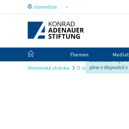
Skip to Main Content
Themen
Mediat
Žiaľ, obsah tejto s
plne v dispozícii v
Domovská stránka
O nás
Organisation