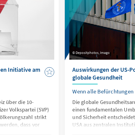
Depositphotos, Imago
en Initiative am
Auswirkungen der US-Pol
globale Gesundheit
Wenn alle Befürchtungen
iz über die 10-
Die globale Gesundheitsarc
izer Volkspartei (SVP)
einen fundamentalen Umbru
völkerungszahl strikt
und Sicherheit entscheide
 werden, dass vor
USA aus zentralen Institut
 erreicht werden
jahrzehntelange Fortschri