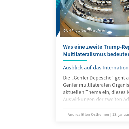
UN Photo/Jean-Marc Ferré
Was eine zweite Trump-Reg
Multilateralismus bedeute
Ausblick auf das Internation
Die „Genfer Depesche“ geht a
Genfer multilateralen Organi
aktuellen Thema ein, dieses 
Auswirkungen der zweiten Ad
Präsident Trump auf die Orga
Internationalen Genfs.
Andrea Ellen Ostheimer
13. januá