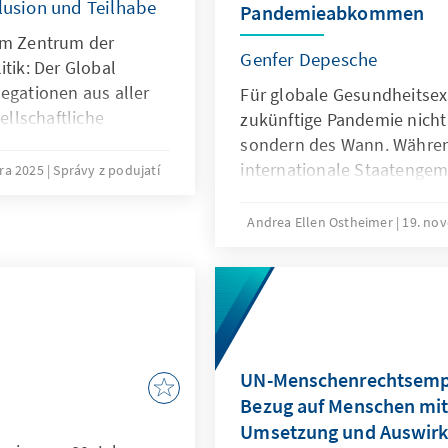
klusion und Teilhabe
Pandemieabkommen
um Zentrum der
Genfer Depesche
itik: Der Global
egationen aus aller
Für globale Gesundheitsexp
llschaftliche
zukünftige Pandemie nicht
ortung und die
sondern des Wann. Währen
schen mit
internationale Staatengeme
ra 2025
Správy z podujatí
n.
eines Annex des bereits im
verabschiedeten Pandem
Andrea Ellen Ostheimer
19. no
aushandelt, nehmen nicht 
Desinformationen zur WH
Pandemieabkommen im Netz
Genfer Depesche bietet A
Klarstellungen zu den De
das Pandemieabkommen.
UN-Menschenrechtsemp
Bezug auf Menschen mi
Umsetzung und Auswir