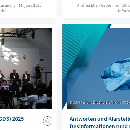
illionen Menschen in
andere Staaten müssen nac
 Lavanchy
11. júna 2026
Andrea Ellen Ostheimer
18. 
sche
inform
Bundesamtes für
Zukunft hat die weltweite 
ss bereits im Jahr
wenn gewohnte Sicherheit
le überschritten
Könnte gerade jetzt ein Ne
ionen Schwelle im
internationalen Gesundhei
g der
 EU im Jahr 2002 ist
 rund 1,7 Millionen
uführen vor allem
e Zuwanderung. Diese
tiative bremsen.
U.S. Mission / Eric Bridiers / flickr / CC 
(GDS) 2025
Antworten und Klarstel
Desinformationen rund