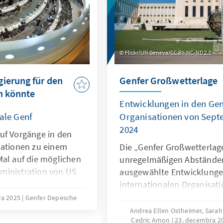
eingeschränkter Zugang z
Kommunikation. Darüber h
Menschen mit Behinderung
wo der Zugang zum und di
Flickr/UN Geneva/CC BY-NC-ND 2.0
Teilhabe am sozialen und ö
sie noch schwieriger ist.
ierung für den
Genfer Großwetterlage
n könnte
Entwicklungen in den Gen
ale Genf
Organisationen von Sept
2024
uf Vorgänge in den
sationen zu einem
Die „Genfer Großwetterlage
Mal auf die möglichen
unregelmäßigen Abständen
ministration von US
ausgewählte Entwicklungen
nisationen des
internationalen Organisati
ra 2025
Genfer Depesche
Andrea Ellen Ostheimer, Sarah U
Cedric Amon
23. decembra 2