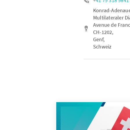
+41 79 318 9841
Konrad-Adenauer-
Multilateraler Di
Avenue de Franc
CH-1202,
Genf,
Schweiz