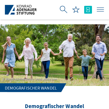
Skip to Main Content
WavebreakMediaMicro / stock.adobe.com
DEMOGRAFISCHER WANDEL
Demografischer Wandel