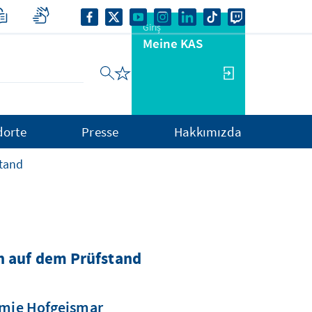
Giriş
Meine KAS
dorte
Presse
Hakkımızda
tand
n auf dem Prüfstand
emie Hofgeismar