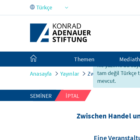
Skip to Main Content
Themen
Mediat
Ne yazık ki bu sayf
tam değil Türkçe 
Anasayfa
Yayınlar
Zwischen Handel und
mevcut.
SEMINER
IPTAL
Zwischen Handel un
Eine Veranstal