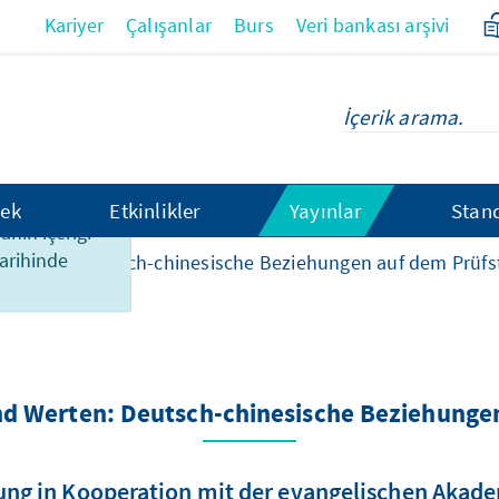
Kariyer
Çalışanlar
Burs
Veri bankası arşivi
hek
Etkinlikler
Yayınlar
Stan
anın içeriği
tarihinde
 Werten: Deutsch-chinesische Beziehungen auf dem Prüfs
d Werten: Deutsch-chinesische Beziehunge
tung in Kooperation mit der evangelischen Akad