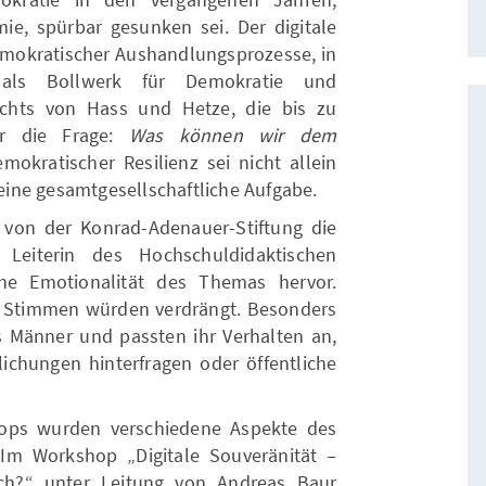
e, spürbar gesunken sei. Der digitale
demokratischer Aushandlungsprozesse, in
als Bollwerk für Demokratie und
ichts von Hass und Hetze, die bis zu
 er die Frage:
Was können wir dem
okratischer Resilienz sei nicht allein
ine gesamtgesellschaftliche Aufgabe.
 von der Konrad-Adenauer-Stiftung die
 Leiterin des Hochschuldidaktischen
e Emotionalität des Themas hervor.
 Stimmen würden verdrängt. Besonders
ls Männer und passten ihr Verhalten an,
lichungen hinterfragen oder öffentliche
hops wurden verschiedene Aspekte des
 Im Workshop „Digitale Souveränität –
sch?“ unter Leitung von Andreas Baur