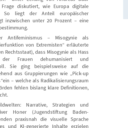
Frage diskutiert, wie Europa digitale
. So liegt der Anteil europäischer
t inzwischen unter 20 Prozent – eine
stbestimmung.
er Antifeminismus – Misogynie als
erfunktion von Extremisten“ erläuterte
n Rechtsstaat), dass Misogynie als Hass
, der Frauen dehumanisiert und
oll. Sie ging beispielsweise auf die
hend aus Gruppierungen wie „Pick-up
ts“ein – welche als Radikalisierungsraum
örden fehlen bislang klare Definitionen,
cht.
welten: Narrative, Strategien und
liver Honer (Jugendstiftung Baden-
nden praxisnah die visuelle Sprache
s und KI-generierte Inhalte erzielen