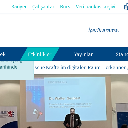
Kariyer
Çalışanlar
Burs
Veri bankası arşivi
hek
Etkinlikler
Yayınlar
Stan
anın içeriği
tarihinde
Anti-demokratische Kräfte im digitalen Raum – erkennen,