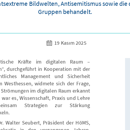
htsextreme Bildwelten, Antisemitismus sowie die d
Gruppen behandelt.
19 Kasım 2025
atische Kräfte im digitalen Raum –
n“, durchgeführt in Kooperation mit der
ntliches Management und Sicherheit
m Westhessen, widmete sich der Frage,
e Strömungen im digitalen Raum erkannt
war es, Wissenschaft, Praxis und Lehre
einsam Strategien zur Stärkung
keln.
Dr. Walter Seubert, Präsident der HöMS,
okratie in den vergangenen Jahren,