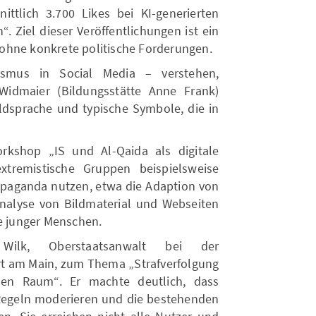
ttlich 3.700 Likes bei KI-generierten
 Ziel dieser Veröffentlichungen ist ein
ft ohne konkrete politische Forderungen.
ismus in Social Media – verstehen,
idmaier (Bildungsstätte Anne Frank)
Bildsprache und typische Symbole, die in
orkshop „IS und Al-Qaida als digitale
xtremistische Gruppen beispielsweise
ropaganda nutzen, etwa die Adaption von
Analyse von Bildmaterial und Webseiten
he junger Menschen.
ilk, Oberstaatsanwalt bei der
rt am Main, zum Thema „Strafverfolgung
len Raum“. Er machte deutlich, dass
Regeln moderieren und die bestehenden