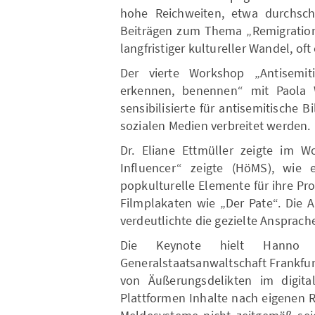
hohe Reichweiten, etwa durchschni
Beiträgen zum Thema „Remigration“.
langfristiger kultureller Wandel, o
Der vierte Workshop „Antisemit
erkennen, benennen“ mit Paola W
sensibilisierte für antisemitische 
sozialen Medien verbreitet werden.
Dr. Eliane Ettmüller zeigte im W
Influencer“ zeigte (HöMS), wie e
popkulturelle Elemente für ihre P
Filmplakaten wie „Der Pate“. Die 
verdeutlichte die gezielte Ansprac
Die Keynote hielt Hanno W
Generalstaatsanwaltschaft Frankfu
von Äußerungsdelikten im digita
Plattformen Inhalte nach eigenen 