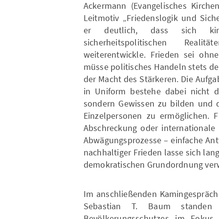
Ackermann (Evangelisches Kirche
Leitmotiv „Friedenslogik und Sic
er deutlich, dass sich kir
sicherheitspolitischen Reali
weiterentwickle. Frieden sei ohne
müsse politisches Handeln stets de
der Macht des Stärkeren. Die Aufga
in Uniform bestehe dabei nicht da
sondern Gewissen zu bilden und d
Einzelpersonen zu ermöglichen. F
Abschreckung oder internationale
Abwägungsprozesse – einfache Antw
nachhaltiger Frieden lasse sich lan
demokratischen Grundordnung verwi
Im anschließenden Kamingespräch
Sebastian T. Baum standen p
Bevölkerungsschutzes im Fokus