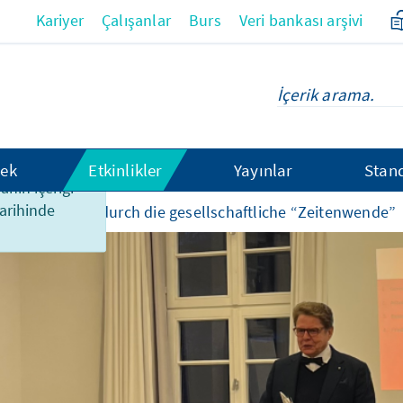
Kariyer
Çalışanlar
Burs
Veri bankası arşivi
hek
Etkinlikler
Yayınlar
Stan
anın içeriği
tarihinde
Hessens Weg durch die gesellschaftliche “Zeitenwende”