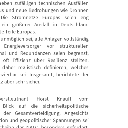
neben zufälligen technischen Ausfällen
mus und neue Bedrohungen wie Drohnen
 Die Stromnetze Europas seien eng
 ein größerer Ausfall in Deutschland
e Teile Europas.
 unmöglich sei, alle Anlagen vollständig
nergieversorger vor strukturellen
onal und Redundanzen seien begrenzt,
ft Effizienz über Resilienz stellten.
daher realistisch definieren, welches
ierbar sei. Insgesamt, berichtete der
z aber sehr sicher.
erstleutnant Horst Knauff vom
ick auf die sicherheitspolitische
der Gesamtverteidigung. Angesichts
ion und geopolitischer Spannungen sei
scheibe der NATO besonders gefordert.