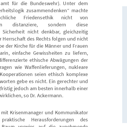
namt für die Bundeswehr). Unter dem
herheitslogik zusammendenken“ machte
chliche Friedensethik nicht von
täten distanziere, sondern diese
 Sicherheit nicht denkbar, gleichzeitig
r Herrschaft des Rechts folgen und nicht
be der Kirche für die Männer und Frauen
rin, einfache Gewissheiten zu liefern,
ifferenzierte ethische Abwägungen der
ragen wie Waffenlieferungen, nukleare
 Kooperationen seien ethisch komplexe
orten gebe es nicht. Ein gerechter und
gfristig jedoch am besten innerhalb einer
rklichen, so Dr. Ackermann.
 mit Krisenmanager und Kommunikator
raktische Herausforderungen des
. Baum verwies auf die zunehmende