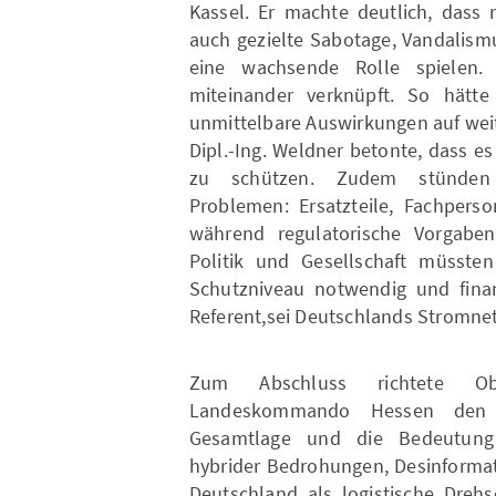
Kassel. Er machte deutlich, dass 
auch gezielte Sabotage, Vandalis
eine wachsende Rolle spielen.
miteinander verknüpft. So hätte
unmittelbare Auswirkungen auf weit
Dipl.-Ing. Weldner betonte, dass es
zu schützen. Zudem stünden E
Problemen: Ersatzteile, Fachpers
während regulatorische Vorgaben o
Politik und Gesellschaft müssten 
Schutzniveau notwendig und finanz
Referent,sei Deutschlands Stromnet
Zum Abschluss richtete Ob
Landeskommando Hessen den Bl
Gesamtlage und die Bedeutung 
hybrider Bedrohungen, Desinformat
Deutschland als logistische Dreh