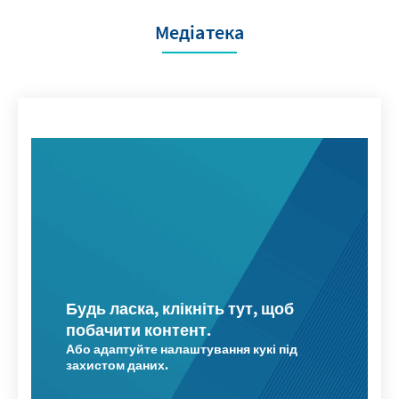
Медіатека
Будь ласка, клікніть тут, щоб
побачити контент.
Або адаптуйте налаштування кукі під
захистом даних.