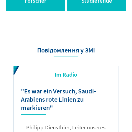
Forscher
Studierende
Повідомлення у ЗМІ
Im Radio
"Es war ein Versuch, Saudi-
"
Arabiens rote Linien zu
D
markieren"
m
z
Philipp Dienstbier, Leiter unseres