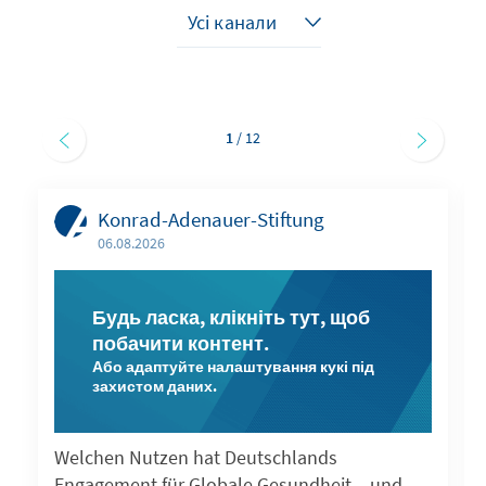
1
/ 12
Konrad-Adenauer-Stiftung
06.08.2026
Будь ласка, клікніть тут, щоб
побачити контент.
Або адаптуйте налаштування кукі під
захистом даних.
Welchen Nutzen hat Deutschlands
Engagement für Globale Gesundheit – und