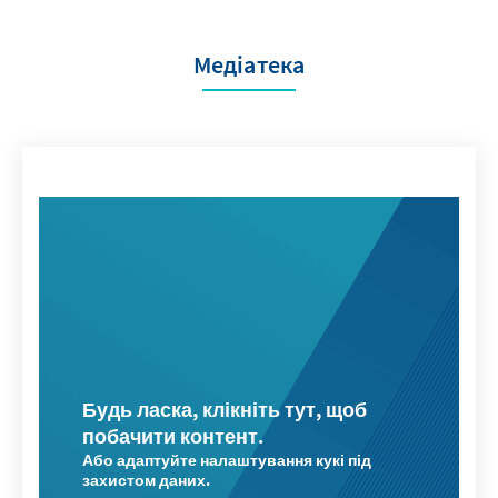
Медіатека
Будь ласка, клікніть тут, щоб
побачити контент.
Або адаптуйте налаштування кукі під
захистом даних.