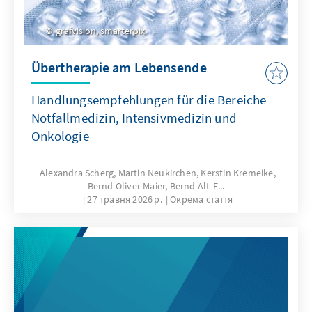
grafvision, smarterpix
Übertherapie am Lebensende
Handlungsempfehlungen für die Bereiche
Notfallmedizin, Intensivmedizin und
Onkologie
Alexandra Scherg, Martin Neukirchen, Kerstin Kremeike,
Bernd Oliver Maier, Bernd Alt-E...
27 травня 2026 р.
Окрема стаття