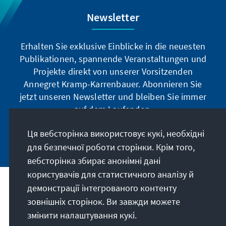
Newsletter
Erhalten Sie exklusive Einblicke in die neuesten
Publikationen, spannende Veranstaltungen und
Projekte direkt von unserer Vorsitzenden
Annegret Kramp-Karrenbauer. Abonnieren Sie
jetzt unseren Newsletter und bleiben Sie immer
auf dem Laufenden.
Ця вебсторінка використовує кукі, необхідні
Jetzt abonnieren
для безпечної роботи сторінки. Крім того,
вебсторінка збирає анонімні дані
користувачів для статистичного аналізу й
демонстрації інтегрованого контенту
Наше покликання
зовнішніх сторінок. Ви завжди можете
змінити налаштування кукі.
Контакт