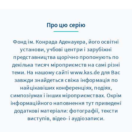
Про цю серію
Фонд ім. Конрада Аденауера, його освітні
установи, учбові центри і зарубіжні
представництва щорічно пропонують по
декілька тисяч мiроприємств на самі різні
теми. На нашому сайті www.kas.de для Вас
завжди знайдеться свіжа інформація по
найцікавіших конференціях, подіях,
симпозіумах і інших мiроприємствах. Окрім
інформаційного наповнення тут приведені
додаткові матеріали: фотографії, тексти
виступів, відео- і аудіозаписи.