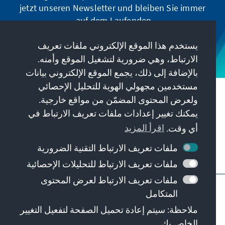
jetzt unseren Newsletter und bleiben Sie immer
auf dem Laufenden.
يستخدم هذا الموقع الإلكتروني ملفات تعريف
Jetzt abonnieren
الارتباط، وهي ضرورية لتشغيل الموقع وأمنه.
بالإضافة إلى ذلك، يجمع الموقع الإلكتروني بيانات
مستخدمين مجهولي الهوية للتحليل الإحصائي
مهمتنا
ولعرض المحتوى المضمّن من مواقع خارجية.
يمكنك تغيير إعدادات ملفات تعريف الارتباط في
معلومات الاتصال
أي وقت.
اقرأ المزيد
ملفات تعريف الارتباط التقنية الضرورية
عروض أخرى من المؤسسة
ملفات تعريف الارتباط للتحليلات الإحصائية
ملفات تعريف الارتباط لعرض المحتوى
النبذة القانونية
حماية البيانات
شروط الاستخدام
المتكامل
Barriere melden
Erklärung zur Barrierefreiheit
ملاحظة: سيتم إعادة تحميل الصفحة لتفعيل التغيير
خريطة الموقع
الخاص بك