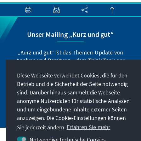
Unser Mailing „Kurz und gut“
„Kurz und gut“ ist das Themen-Update von
Analyse und Beratung – dem Think-Tank der
Konrad-Adenauer-Stiftung. Der Leiter Dr. Peter
Diese Webseite verwendet Cookies, die für den
Fischer-Bollin informiert Sie in unregelmäßigen
Abständen in aller Kürze über Themen, die wir
Betrieb und die Sicherheit der Seite notwendig
für unsere nahe Zukunft für wichtig halten.
sind. Darüber hinaus sammelt die Webseite
anonyme Nutzerdaten für statistische Analysen
Jetzt abonnieren
und um eingebundene Inhalte externer Seiten
anzuzeigen. Die Cookie-Einstellungen können
Sie jederzeit ändern.
Erfahren Sie mehr
Notwendige technische Cookies