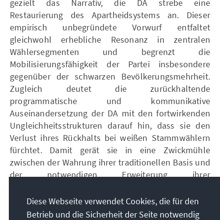
gezielt das Narrativ, die DA strebe eine
Restaurierung des Apartheidsystems an. Dieser
empirisch unbegründete Vorwurf entfaltet
gleichwohl erhebliche Resonanz in zentralen
Wählersegmenten und begrenzt die
Mobilisierungsfähigkeit der Partei insbesondere
gegenüber der schwarzen Bevölkerungsmehrheit.
Zugleich deutet die zurückhaltende
programmatische und kommunikative
Auseinandersetzung der DA mit den fortwirkenden
Ungleichheitsstrukturen darauf hin, dass sie den
Verlust ihres Rückhalts bei weißen Stammwählern
fürchtet. Damit gerät sie in eine Zwickmühle
zwischen der Wahrung ihrer traditionellen Basis und
der notwendigen Erweiterung ihrer
gesellschaftlichen Legitimation.
Diese Webseite verwendet Cookies, die für den
Die DA hat nur dann Erfolgsaussichten, wenn sie den
Betrieb und die Sicherheit der Seite notwendig
Ausgleich zwischen wirtschaftsliberalen