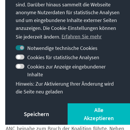
sind. Darüber hinaus sammelt die Webseite
Grundsätzen und den Anforderungen sozialer
Gerechtigkeit durch gesellschaftliche
anonyme Nutzerdaten für statistische Analysen
12
Transformation und Wiedergutmachung wagt.
und um eingebundene Inhalte externer Seiten
Während es in der Vergangenheit genügte, die
anzuzeigen. Die Cookie-Einstellungen können
Politik des ANC zu kritisieren, ist es nun
Sie jederzeit ändern.
Erfahren Sie mehr
entscheidend, den Wandel von einer Oppositions-
Notwendige technische Cookies
zu einer effizienten Regierungspartei glaubwürdig zu
gestalten. Dies erfordert, dass die DA einerseits ihre
Cookies für statistische Analysen
politische Identität wahrt, andererseits innerhalb
Cookies zur Anzeige eingebundener
des GNU und insbesondere im Verhältnis zum ANC
Inhalte
kompromissfähig bleibt, um zum Erfolg der
Hinweis: Zur Aktivierung Ihrer Änderung wird
Gesamtkoalition beizutragen. Diese doppelte
die Seite neu geladen
Anforderung bildet eine zentrale Aufgabe, deren
Bewältigung sich als nicht einfach erweist. Dies
zeigte beispielsweise die Verabschiedung des
Alle
Speichern
Haushaltsplans im Nationalparlament 2025, die
Akzeptieren
infolge gravierender Differenzen zwischen DA und
ANC beinahe zum Bruch der Koalition führte. Neben