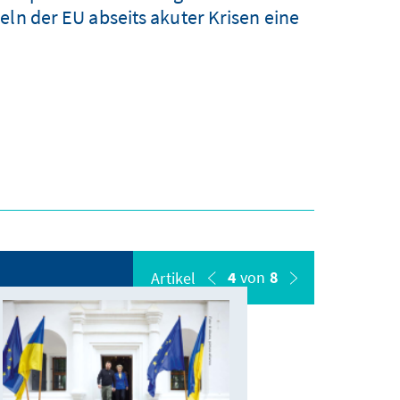
eln der EU abseits akuter Krisen eine
4
von
8
Artikel