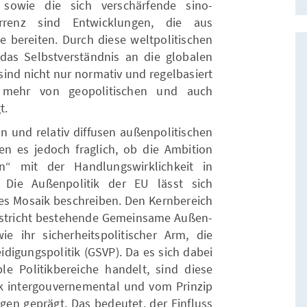
 sowie die sich verschärfende sino-
rrenz sind Entwicklungen, die aus
e bereiten. Durch diese weltpolitischen
das Selbstverständnis an die globalen
sind nicht nur normativ und regelbasiert
mehr von geopolitischen und auch
t.
 und relativ diffusen außenpolitischen
n es jedoch fraglich, ob die Ambition
n“ mit der Handlungswirklichkeit in
 Die Außenpolitik der EU lässt sich
es Mosaik beschreiben. Den Kernbereich
aastricht bestehende Gemeinsame Außen-
ie ihr sicherheitspolitischer Arm, die
digungspolitik (GSVP). Da es sich dabei
e Politikbereiche handelt, sind diese
k intergouvernemental und vom Prinzip
gen geprägt. Das bedeutet, der Einfluss