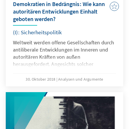
Demokratien in Bedrängnis: Wie kann
autoritären Entwicklungen Einhalt
geboten werden?
(I): Sicherheitspolitik
Weltweit werden offene Gesellschaften durch
antiliberale Entwicklungen im Inneren und
autoritären Kräften von außen
herausgefordert. Angesichts solcher
Entwicklungen stellt sich die Frage, ob und
vor allen Dingen wie der politische Westen,
30. Oktober 2018
Analysen und Argumente
der selber nicht frei ist von inneren
Fliehkräften, seine Außenpolitik weiterhin auf
die Förderung demokratischer Prinzipien und
Strukturen ausrichten sollte. Das vorliegende
Papier des Arbeitskreises Junge
Außenpolitiker analysiert, wie die deutsche
Sicherheitspolitik auf zunehmenden