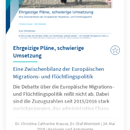
Ehrgeizige Pläne, schwierige
Umsetzung
Eine Zwischenbilanz der Europäischen
Migrations- und Flüchtlingspolitik
Die Debatte über die Europäische Migrations-
und Flüchtlingspolitik reißt nicht ab. Dabei
sind die Zuzugszahlen seit 2015/2016 stark
zurückgegangen, das administrative Chaos
bewältigt und die humanitäre Krise
überwunden. Wie ist die Europäische Union
Dr. Christina Catherine Krause, Dr. Olaf Wientzek
24. Mai
2018
Analysen und Argumente