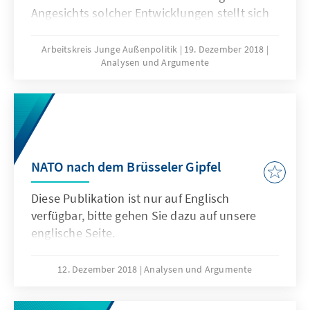
Angesichts solcher Entwicklungen stellt sich
die Frage, ob und vor allen Dingen wie der
politische Westen, der selber nicht frei ist von
Arbeitskreis Junge Außenpolitik
19. Dezember 2018
Analysen und Argumente
inneren Fliehkräften, seine Außenpolitik
weiterhin auf die Förderung demokratischer
Prinzipien und Strukturen ausrichten sollte.
Das vorliegende Papier des Arbeitskreises
Junge Außenpolitiker analysiert, wie
zivilgesellschaftliche Akteure auf
NATO nach dem Brüsseler Gipfel
zunehmenden Autoritarismus auf
unterschiedlichen Ebenen reagieren können.
Diese Publikation ist nur auf Englisch
verfügbar, bitte gehen Sie dazu auf unsere
englische Seite.
12. Dezember 2018
Analysen und Argumente