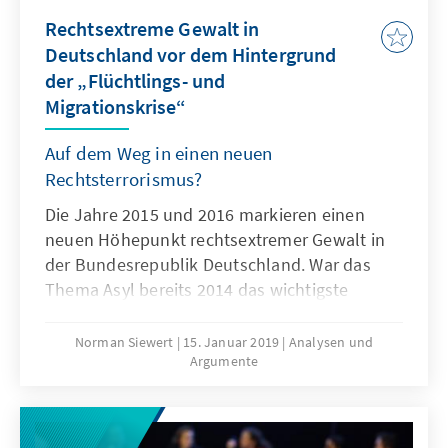
zu reagieren, auch aus der sich verändernden
Rechtsextreme Gewalt in
Konstellationen der Mitglieder im
Deutschland vor dem Hintergrund
Sicherheitsrat, durch den anstehenden Brexit
der „Flüchtlings- und
und die America-First-Doktrin der USA.
Migrationskrise“
Auf dem Weg in einen neuen
Rechtsterrorismus?
Die Jahre 2015 und 2016 markieren einen
neuen Höhepunkt rechtsextremer Gewalt in
der Bundesrepublik Deutschland. War das
Thema Asyl bereits 2014 das wichtigste
rechtsextreme Kampagnenthema, hat sich der
sprunghaft angestiegene Zustrom von
Norman Siewert
15. Januar 2019
Analysen und
Argumente
Migranten im Spätsommer 2015 bis zum
Frühjahr 2016 in hohem Maße radikalisierend
auf den gesamten Phänomenbereich
ausgeübt. Im Zuge dessen kam es zu