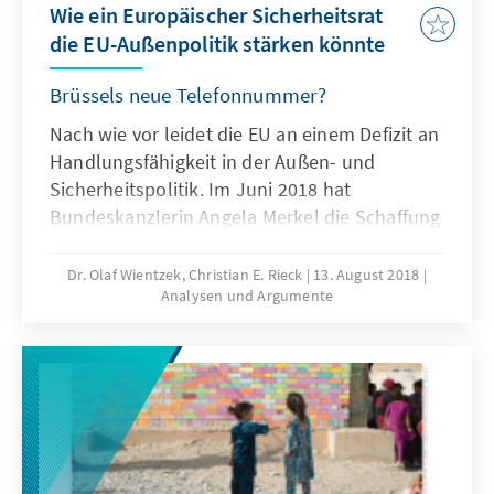
Wie ein Europäischer Sicherheitsrat
die EU-Außenpolitik stärken könnte
Brüssels neue Telefonnummer?
Nach wie vor leidet die EU an einem Defizit an
Handlungsfähigkeit in der Außen- und
Sicherheitspolitik. Im Juni 2018 hat
Bundeskanzlerin Angela Merkel die Schaffung
eines Europäischen Sicherheitsrats zur
Stärkung der europäischen Außen- und
Dr. Olaf Wientzek, Christian E. Rieck
13. August 2018
Analysen und Argumente
Sicherheitspolitik vorgeschlagen. Das
folgende Papier erörtert die möglichen
Aufgaben, die Zusammensetzung und die
Funktionsweise eines solchen Instruments.