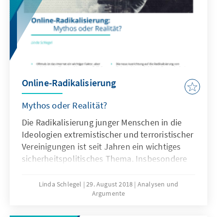
Autoritarismus auf regionaler und globaler
Ebene reagieren kann.
Online-Radikalisierung
Mythos oder Realität?
Die Radikalisierung junger Menschen in die
Ideologien extremistischer und terroristischer
Vereinigungen ist seit Jahren ein wichtiges
sicherheitspolitisches Thema. Insbesondere
der Aufstieg des sogenannten Islamischen
Staates hat die Frage aufgeworfen welche
Linda Schlegel
29. August 2018
Analysen und
Argumente
Rolle das Internet und soziale Medien in
Radikalisierungsprozessen spielen und