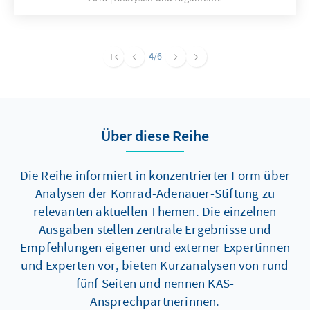
drei Jahre nach dem Beginn der Migrations-
und Flüchtlingskrise aufgestellt? Wo liegen
die aktuellen und zukünftigen
Herausforderungen und ist die EU hierfür
4
/6
gewappnet? Das vorliegende Papier
beschreibt den globalen Kontext, stellt die
Herausforderungen der EU dar und entwickelt
kurz- und mittelfristige
Über diese Reihe
Handlungsempfehlungen.
Die Reihe informiert in konzentrierter Form über
Analysen der Konrad-Adenauer-Stiftung zu
relevanten aktuellen Themen. Die einzelnen
Ausgaben stellen zentrale Ergebnisse und
Empfehlungen eigener und externer Expertinnen
und Experten vor, bieten Kurzanalysen von rund
fünf Seiten und nennen KAS-
Ansprechpartnerinnen.