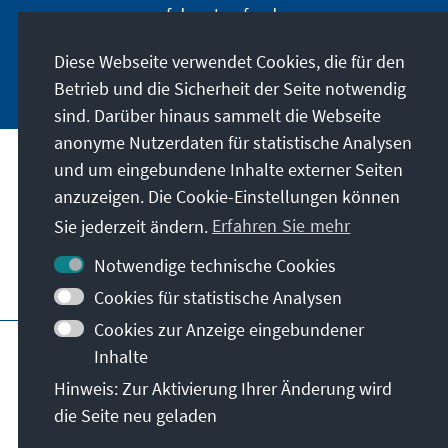
auf dem Laufenden.
Diese Webseite verwendet Cookies, die für den
Jetzt abonnieren
Betrieb und die Sicherheit der Seite notwendig
sind. Darüber hinaus sammelt die Webseite
anonyme Nutzerdaten für statistische Analysen
und um eingebundene Inhalte externer Seiten
Unser Auftrag
anzuzeigen. Die Cookie-Einstellungen können
Sie jederzeit ändern.
Erfahren Sie mehr
Kontakt
Notwendige technische Cookies
Weitere Angebote der Stiftung
Cookies für statistische Analysen
Cookies zur Anzeige eingebundener
Impressum
Datenschutz
Inhalte
Nutzungsbedingungen
Hinweis: Zur Aktivierung Ihrer Änderung wird
Erklärung zur Barrierefreiheit
Barriere melden
die Seite neu geladen
Sitemap