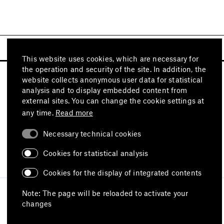
This website uses cookies, which are necessary for
the operation and security of the site. In addition, the
website collects anonymous user data for statistical
analysis and to display embedded content from
external sites. You can change the cookie settings at
any time.
Read more
Necessary technical cookies
Visit also
Cookies for statistical analysis
Cookies for the display of integrated contents
Imprint
Data protection
Terms of use
Note: The page will be reloaded to activate your
Declaration on accessibility
changes
Report an accessibility issue