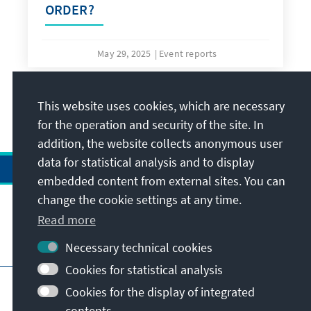
ORDER?
May 29, 2025
Event reports
This website uses cookies, which are necessary
All publications
for the operation and security of the site. In
addition, the website collects anonymous user
data for statistical analysis and to display
embedded content from external sites. You can
change the cookie settings at any time.
Read more
Visit also
Necessary technical cookies
Cookies for statistical analysis
Imprint
Data protection
Terms of use
Cookies for the display of integrated
Declaration on accessibility
contents