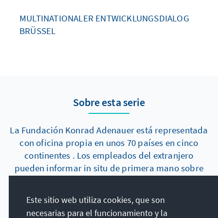
MULTINATIONALER ENTWICKLUNGSDIALOG
BRÜSSEL
Sobre esta serie
La Fundación Konrad Adenauer está representada
con oficina propia en unos 70 países en cinco
continentes . Los empleados del extranjero
pueden informar in situ de primera mano sobre
acontecimientos actuales y desarrollos a largo
plazo en su país de emplazamiento. En los
Este sitio web utiliza cookies, que son
"informes de países", ellos ofrecen de forma
necesarias para el funcionamiento y la