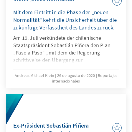
Mit dem Eintritt in die Phase der „neuen
Normalität“ kehrt die Unsicherheit über die
zukünftige Verfasstheit des Landes zurück.
Am 19. Juli verkündete der chilenische
Staatspräsident Sebastián Piñera den Plan
„Paso a Paso“ , mit dem die Regierung
schrittweise den Übergang zur
pandemiebedingten „neuen Normalität“
einleitet. Nach über 100 Tagen Quarantäne
Andreas Michael Klein
26 de agosto de 2020
Reportajes
internacionales
mit Ausgangssperre, 390.000 Infizierten sowie
mehr als 10.000 an Folge einer Covid-19-
Infektion Verstorbenen entfalten die
Maßnahmen der Regierung ihre Wirkung. Zur
„neuen Normalität“ gehören die
Konfliktfelder der alten Normalität. Vor
Ex-Präsident Sebastián Piñera
Ausbruch der Pandemie bestimmten die