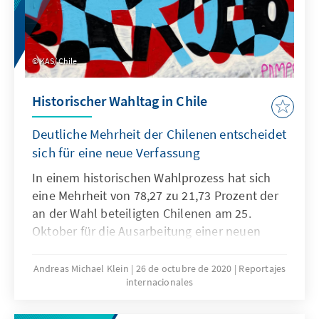
KAS/ Chile
Historischer Wahltag in Chile
Deutliche Mehrheit der Chilenen entscheidet
sich für eine neue Verfassung
In einem historischen Wahlprozess hat sich
eine Mehrheit von 78,27 zu 21,73 Prozent der
an der Wahl beteiligten Chilenen am 25.
Oktober für die Ausarbeitung einer neuen
Verfassung entschieden. Unter dem Motto
„Stimme ab und wähle das Land, das Du
Andreas Michael Klein
26 de octubre de 2020
Reportajes
internacionales
möchtest“ („Vota y elige el país que quieres“)
waren rund 14 Millionen Chilenen ab dem 18.