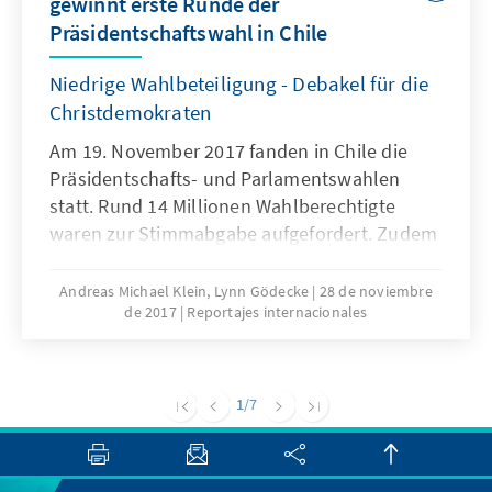
gewinnt erste Runde der
Debatte um Sozial- und Rentenreformen
Präsidentschaftswahl in Chile
sowie die Diskussion um eine neue
Verfassung die politische Agenda.
Niedrige Wahlbeteiligung - Debakel für die
Pandemiebedingt kommen nun der Einbruch
Christdemokraten
der Wirtschaft und steigende
Arbeitslosenzahlen hinzu. Darüber hinaus
Am 19. November 2017 fanden in Chile die
drohte in den letzten Wochen der Konflikt
Präsidentschafts- und Parlamentswahlen
zwischen Mapuche-Gruppierungen und
statt. Rund 14 Millionen Wahlberechtigte
staatlichen Organen in der Region Araucania
waren zur Stimmabgabe aufgefordert. Zudem
zu eskalieren. Angesichts dieser Gemengelage
wurden Teile des Senats sowie die
bleibt der Politik nicht viel Zeit zum
Regionalräte neu gewählt.
Andreas Michael Klein, Lynn Gödecke
28 de noviembre
Durchatmen. Chile befindet sich weiterhin im
de 2017
Reportajes internacionales
Dauerkrisenmodus.
1
/7