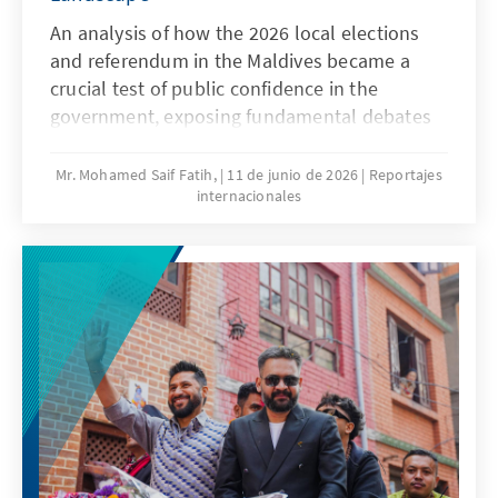
An analysis of how the 2026 local elections
and referendum in the Maldives became a
crucial test of public confidence in the
government, exposing fundamental debates
over centralisation, governance, and the
institutional balance of power.
Mr. Mohamed Saif Fatih,
11 de junio de 2026
Reportajes
internacionales