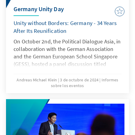
führte.[2]
Germany Unity Day
Unity without Borders: Germany - 34 Years
After Its Reunification
On October 2nd, the Political Dialogue Asia, in
collaboration with the German Association
and the German European School Singapore
(GESS), hosted a panel discussion titled
"Unity without Borders: Germany - 34 Years
After Its Reunification." 🇩🇪✨ This event
Andreas Michael Klein
3 de octubre de 2024
Informes
sobre los eventos
celebrated the Day of German Unity and drew
over 100 attendees to the GESS auditorium.
🎉