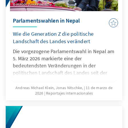
IMAGO / ZUMA Press Wire
Parlamentswahlen in Nepal
Wie die Generation Z die politische
Landschaft des Landes verändert
Die vorgezogene Parlamentswahl in Nepal am
5. März 2026 markierte eine der
bedeutendsten Veränderungen in der
politischen Landschaft des Landes seit der
Verabschiedung der Verfassung von 2015.[1]
Die Wahl folgte auf eine Phase intensiver
Andreas Michael Klein, Jonas Nitschke,
11 de marzo de
2026
Reportajes internacionales
politischer Instabilität, die durch die von
Jugendlichen angeführten GenZ-Proteste im
September 2025 ausgelöst wurde und
schließlich zum Rücktritt der Regierung des
ehemaligen Premierministers KP Sharma Oli