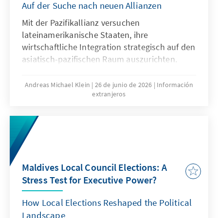
Auf der Suche nach neuen Allianzen
Mit der Pazifikallianz versuchen
lateinamerikanische Staaten, ihre
wirtschaftliche Integration strategisch auf den
asiatisch-pazifischen Raum auszurichten.
Flexible Strukturen und offene Märkte bieten
Chancen – doch geopolitische Konkurrenz
Andreas Michael Klein
26 de junio de 2026
Información
extranjeros
und strukturelle Ungleichgewichte setzen
Grenzen.
Maldives Local Council Elections: A
Stress Test for Executive Power?
How Local Elections Reshaped the Political
Landscape