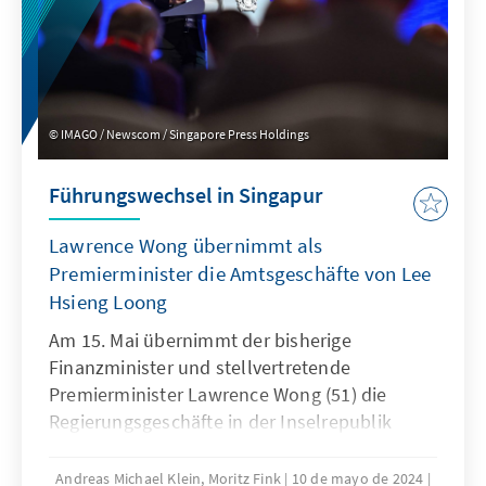
IMAGO / Newscom / Singapore Press Holdings
Führungswechsel in Singapur
Lawrence Wong übernimmt als
Premierminister die Amtsgeschäfte von Lee
Hsieng Loong
Am 15. Mai übernimmt der bisherige
Finanzminister und stellvertretende
Premierminister Lawrence Wong (51) die
Regierungsgeschäfte in der Inselrepublik
Singapur. Er folgt als erst vierter
Regierungschef in der knapp sechzigjährigen
Andreas Michael Klein, Moritz Fink
10 de mayo de 2024