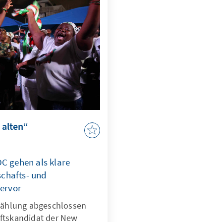
 alten“
 gehen als klare
schafts- und
ervor
zählung abgeschlossen
aftskandidat der New