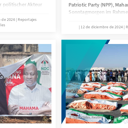
 politischer Akteur
Patriotic Party (NPP), M
r ghanaischen Politik
Sonntagmorgen im Rahmen
astrukturinvestitionen
vor die Mikrofone und verkü
o de 2026
Reportajes
les
urbulenzen steht. Ein
Niederlage. Die NPP hat m
12 de diciembre de 2024
R
e Frage: Wo steht
nicht nur das Rennen um d
itte hat die neue
eindeutig verloren, sonder
welche
Parlamentswahlen drastisc
bestehen?
Democratic Congress (NDC)
Wahlkreise, welche die NP
für sich entscheiden konnt
Jahr an den NDC.
Tagaza Djibo, Reuters