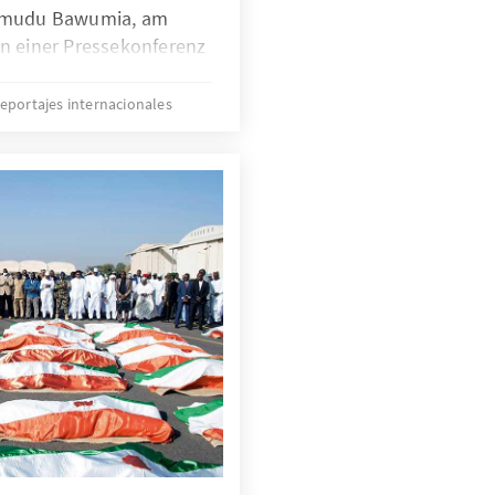
ahamudu Bawumia, am
 einer Pressekonferenz
ndete offiziell seine
it 41,61% der Stimmen
eportajes internacionales
ie Präsidentschaft
n ist auch bei den
h hinter dem National
 zurückgeblieben. Viele
P 2020 noch eindeutig
en, gingen in diesem