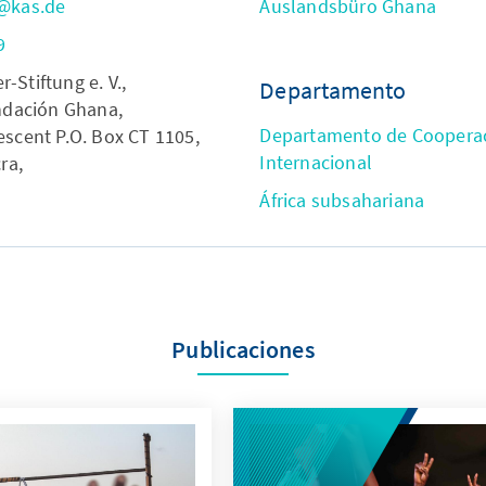
l@kas.de
Auslandsbüro Ghana
9
Stiftung e. V.,
Departamento
undación Ghana,
Departamento de Cooperac
escent P.O. Box CT 1105,
Internacional
ra,
África subsahariana
Publicaciones