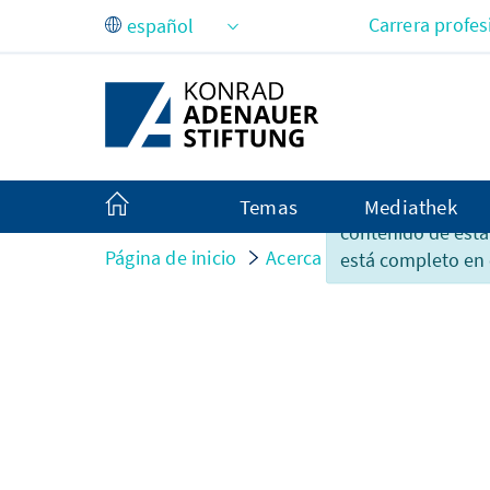
Saltar al contenido principal
Carrera profes
Lamentablemente,
Temas
Mediathek
contenido de esta
Página de inicio
Acerca de nosotros
Org
está completo en 