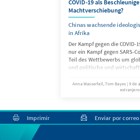
großen politischen Parteien i
COVID-19 als Beschleuniger
diesen Tagen die dominieren
Machtverschiebung?
Stadtbild. Die wachsende Sp
Bevölkerung ist mit Blick au
Chinas wachsende ideologi
deutlich zu spüren, vor allem
in Afrika
nach wie vor kritischen wirts
Der Kampf gegen die ­COVID-1
Land.
nur ein Kampf gegen ­SARS-C
Teil des Wettbewerbs um glo
und politische und wirtschaft
Besonders vor dem Hintergru
verschlechternden Beziehun
Anna Wasserfall, Tom Bayes
9 de 
extranjero
und den ­USA wird das jewei
und dessen (Miss-)Erfolg dabe
Kommunistische Partei Chinas 
Pandemie dementsprechend 
Imprimir
Enviar por correo
ideologischer Ebene, um eine
Machtverschiebung voranzutr
afrikanische Kontinent steht