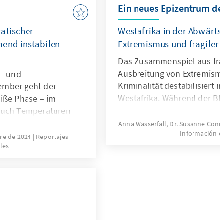
Ein neues Epizentrum d
ratischer
Westafrika in der Abwärt
mend instabilen
Extremismus und fragiler 
Das Zusammenspiel aus frag
Ausbreitung von Extremism
s- und
Kriminalität destabilisier
ember geht der
Westafrika. Während der Bl
iße Phase – im
westlichen Akteure vor all
Auch Temperaturen
gerichtet ist, breiten sich T
sius halten die
Anna Wasserfall, Dr. Susanne Con
Información 
weiter Richtung Süden aus
cra nicht davon ab,
re de 2024
Reportajes
les
haben kann, macht das Bei
 zu stehen und
deutlich.
n und Plakate mit
r Partei zu
 der New Patriotic
warz-weiß des
 (NDC) – die beiden