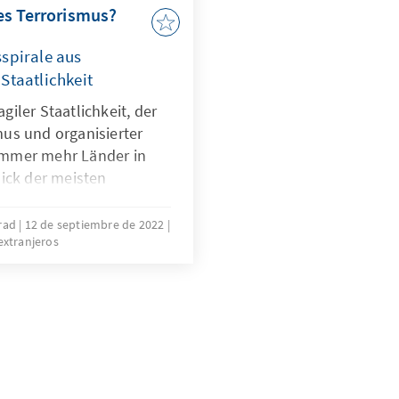
es Terrorismus?
sspirale aus
Staatlichkeit
iler Staatlichkeit, der
us und organisierter
t immer mehr Länder in
ick der meisten
em auf Mali und Niger
error und Instabilität
rad
12 de septiembre de 2022
extranjeros
. Welche Folgen das
spiel Burkina Faso