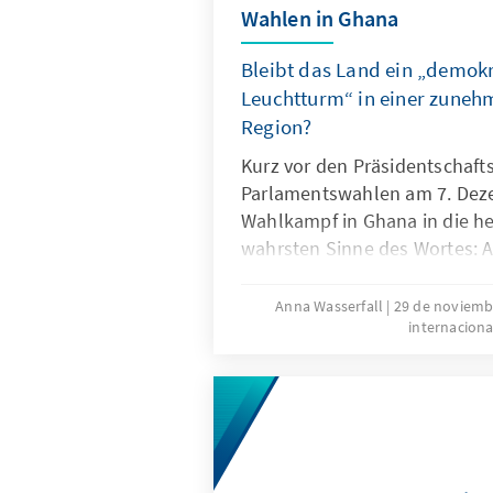
Wahlen in Ghana
Bleibt das Land ein „demok
Leuchtturm“ in einer zuneh
Region?
Kurz vor den Präsidentschaft
Parlamentswahlen am 7. Dez
Wahlkampf in Ghana in die he
wahrsten Sinne des Wortes: 
von deutlich über 30 Grad Cel
Menschen in der Hauptstad Ac
Anna Wasserfall
29 de noviemb
internaciona
stundenlang am Straßenrand
scheinbar unermüdlich Fahne
den Farben und Symbolen ihre
schwenken. Das rot-weiß-blau
Party (NPP) und rot-grün-sch
National Democratic Congress