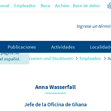
ional
Empleados
Beca
Archivo - Base de datos
 el
Publicaciones
Actividades
Localidad
 página no
anisation
Personen und Strukturen
Empleados
A
el español.
Anna Wasserfall
Jefe de la Oficina de Ghana