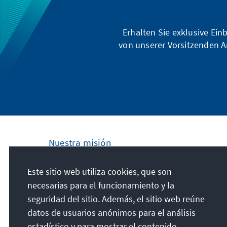
Fokus.
Erhalten Sie exklusive Ein
von unserer Vorsitzenden A
Nuestra misión
La Fundación Konrad Adenauer se
Este sitio web utiliza cookies, que son
compromete a nivel nacional e internacional
necesarias para el funcionamiento y la
a fomentar los principios de Paz, Libertad y
seguridad del sitio. Además, el sitio web reúne
Justicia a través de la educación cívica y
datos de usuarios anónimos para el análisis
formación política. Promovemos y
estadístico y para mostrar el contenido