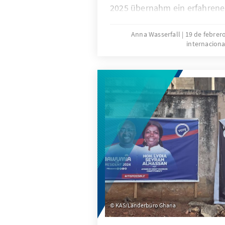
2025 übernahm ein erfahrener
erneut die Führung, der in de
sowohl für substanzielle Infr
Anna Wasserfall
19 de febrer
internaciona
als auch für wirtschaftliche T
Jahr später stellt sich nun di
Ghana heute? Welche Fortschr
NDC-Regierung erzielt – und 
Herausforderungen bleiben 
KAS/Länderbüro Ghana