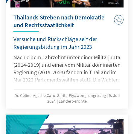
i.Law TH
Thailands Streben nach Demokratie
und Rechtsstaatlichkeit
Versuche und Rückschläge seit der
Regierungsbildung im Jahr 2023
Nach einem Jahrzehnt unter einer Militärjunta
(2014-2019) und einer vom Militär dominierten
Regierung (2019-2023) fanden in Thailand im
Mai 2023 Parlamentswahlen statt. Die Wahlen
deuteten eine klare Ablehnung von pro-
militärischen und konservativen
Dr. Céline-Agathe Caro, Sarita Piyawongrungruang
9. Juli
2024
Länderberichte
Gruppierungen an. Die Pheu-Thai-Partei (PTP),
die bei den Wahlen den zweiten Platz belegte,
bildete eine Regierungskoalition mit elf
anderen Parteien. Darunter sind konservative
und militärisch ausgerichtete Fraktionen wie