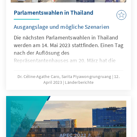
Parlamentswahlen in Thailand
Ausgangslage und mögliche Szenarien
Die nächsten Parlamentswahlen in Thailand
werden am 14. Mai 2023 stattfinden. Einen Tag
nach der Auflösung des
Repräsentantenhauses am 20. März hat die
Wahlkommission das neue Datum für den
Urnengang offiziell angekündigt. Schon seit
Dr. Céline-Agathe Caro, Sarita Piyawongrungruang
12.
April 2023
Länderberichte
Ende Dezember 2022 ist der Wahlkampf und
das Ringen um Parteimitglieder und
Kandidaten in allen Parteien in vollem Gange.
Es steht viel auf dem Spiel, denn die neuen
500 Abgeordneten wählen anschließend
zusammen mit den 250 ungewählten
Senatoren den Premierminister. Welche Partei
am Ende die Regierung führen wird, ist noch