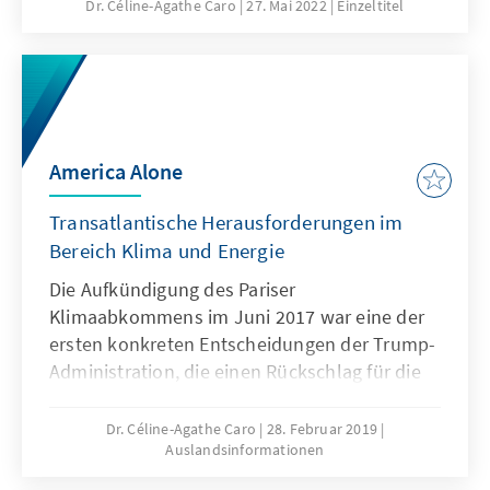
Erfolg zu bewerten. Die Autoren schließen die
Dr. Céline-Agathe Caro
27. Mai 2022
Einzeltitel
Studie mit einigen politischen Empfehlungen
für die EU und speziell für Deutschland ab,
um Europas Soft Power in Südostasien zu
stärken.
America Alone
Transatlantische Herausforderungen im
Bereich Klima und Energie
Die Aufkündigung des Pariser
Klimaabkommens im Juni 2017 war eine der
ersten konkreten Entscheidungen der Trump-
Administration, die einen Rückschlag für die
transatlantischen Beziehungen darstellte.
Klimaschutz ist im Munde von Donald Trump
Dr. Céline-Agathe Caro
28. Februar 2019
Auslandsinformationen
oft ein Synonym für Stellenabbau und
Überregulierung. Die umweltfeindliche Politik