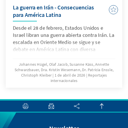
La guerra en Irán - Consecuencias
para América Latina
Desde el 28 de febrero, Estados Unidos e
Israel libran una guerra abierta contra Irán. La
escalada en Oriente Medio se sigue y se
debate en América Latina con diversa
intensidad, pero en muchos paí-ses pasa a un
segundo plano en favor de los
Johannes Hügel, Olaf Jacob, Susanne Käss, Annette
Schwarzbauer, Dra. Kristin Wesemann, Dr. Patricia Enssle,
acontecimientos de la política inter-na. Al
Christoph Kleiber
1 de abril de 2026
Reportajes
mismo tiempo, se observan en la región
internacionales
consecuencias económicas cla-ramente
perceptibles que influyen direc-tamente en la
vida cotidiana de la pobla-ción. En este
informe, nuestros corresponsales en
determinados países de la región ofre-cen
una visión general de las consecuen-cias
económicas que la guerra con Irán está