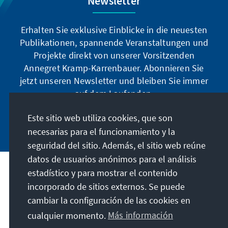
Newsletter
teniendo sobre el terreno y de la pos-tura que
adoptan los respectivos gobier-nos respecto
Erhalten Sie exklusive Einblicke in die neuesten
al conflicto y a la actuación de Estados
Publikationen, spannende Veranstaltungen und
Unidos e Israel. Además, analizan la postura
Projekte direkt von unserer Vorsitzenden
que adoptan los so-cios políticos y los
Annegret Kramp-Karrenbauer. Abonnieren Sie
partidos afines a la Fundación Adenauer,
jetzt unseren Newsletter und bleiben Sie immer
cómo evoluciona el estado de ánimo general
auf dem Laufenden.
en el país y qué actores podrían beneficiarse
de la crisis actual.
Este sitio web utiliza cookies, que son
Jetzt abonnieren
necesarias para el funcionamiento y la
seguridad del sitio. Además, el sitio web reúne
datos de usuarios anónimos para el análisis
estadístico y para mostrar el contenido
Nuestra misión
incorporado de sitios externos. Se puede
cambiar la configuración de las cookies en
Contacto
cualquier momento.
Más información