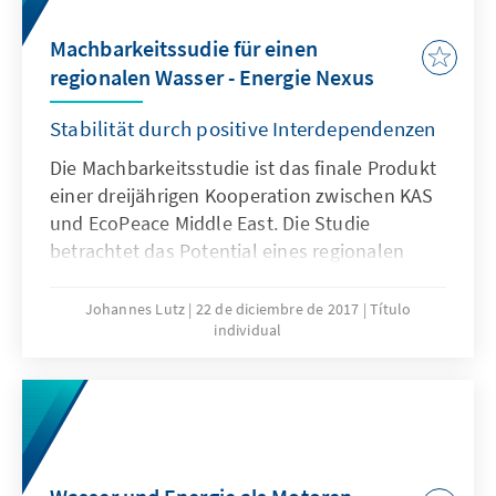
Machbarkeitssudie für einen
regionalen Wasser - Energie Nexus
Stabilität durch positive Interdependenzen
Die Machbarkeitsstudie ist das finale Produkt
einer dreijährigen Kooperation zwischen KAS
und EcoPeace Middle East. Die Studie
betrachtet das Potential eines regionalen
Austausches von entsalztem Meerwasser von
der Mittelmeerküste Israels und Gazas mit
Johannes Lutz
22 de diciembre de 2017
Título
individual
Solarenergie aus den Wüsten Jordaniens. Die
Befunde zeigen, dass ein solcher Austausch
technisch machbar ist und für alle beteiligten
Seiten neben Vorteilen für den Umweltschutz
auch substantielle wirtschaftliche und
geopolitische Chancen bietet.