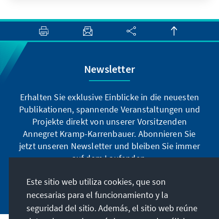
Israelis und Palästinensern. Durch die
Wiederbelebung des gemeinsamen israelisch-
palästinensischen Wasserkomitees ist es nach
jahrelangem Stillstand zu einer Annäherung
im Wassersektor gekommen. Gelingt nun der
Durchbruch?
Newsletter
Erhalten Sie exklusive Einblicke in die neuesten
Publikationen, spannende Veranstaltungen und
Projekte direkt von unserer Vorsitzenden
Annegret Kramp-Karrenbauer. Abonnieren Sie
jetzt unseren Newsletter und bleiben Sie immer
auf dem Laufenden.
Este sitio web utiliza cookies, que son
Jetzt abonnieren
necesarias para el funcionamiento y la
seguridad del sitio. Además, el sitio web reúne