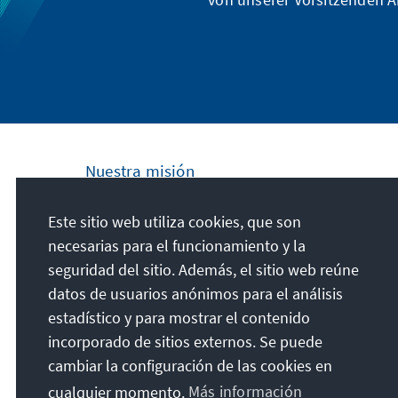
Nuestra misión
La Fundación Konrad Adenauer se
Este sitio web utiliza cookies, que son
compromete a nivel nacional e internacional
necesarias para el funcionamiento y la
a fomentar los principios de Paz, Libertad y
seguridad del sitio. Además, el sitio web reúne
Justicia a través de la educación cívica y
datos de usuarios anónimos para el análisis
formación política. Promovemos y
estadístico y para mostrar el contenido
preservamos la democracia liberal, la
incorporado de sitios externos. Se puede
economía social de mercado y el desarrollo
cambiar la configuración de las cookies en
y la consolidación de un consenso de
cualquier momento.
Más información
valores.