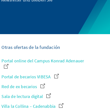
Otras ofertas de la fundación
Portal online del Campus Konrad Adenauer
Portal de becarios VIBESA
Red de ex becarios
Sala de lectura digital
Villa la Collina – Cadenabbia