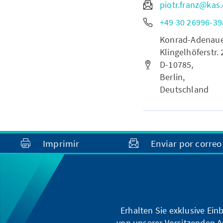
piotr.franz@kas
+49 30 26996-39
Konrad-Adenauer-
Klingelhöferstr. 
D-10785,
Berlin,
Deutschland
Imprimir
Enviar por correo
Erhalten Sie exklusive Ein
von unserer Vorsitzenden A