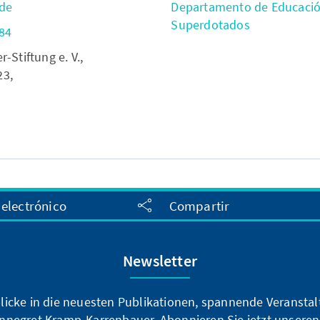
.de
Departamento de Educación
Superdotados
84
Stiftung e. V.,
23,
 electrónico
Compartir
Newsletter
blicke in die neuesten Publikationen, spannende Veransta
nnegret Kramp-Karrenbauer. Abonnieren Sie jetzt unseren