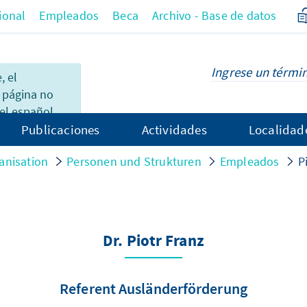
ional
Empleados
Beca
Archivo - Base de datos
 el
 página no
el español.
Publicaciones
Actividades
Localidad
anisation
Personen und Strukturen
Empleados
P
Dr. Piotr Franz
Referent Ausländerförderung