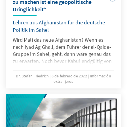
zu machen ist eine geopolitische
Dringlichkeit“
Lehren aus Afghanistan für die deutsche
Politik im Sahel
Wird Mali das neue Afghanistan? Wenn es
nach Iyad Ag Ghali, dem Führer der al-Qaida-
Gruppe im Sahel, geht, dann wäre genau das
zu erwarten. Noch bevor Kabul endgültig von
den Taliban eingenommen war, hat er seinen
afghanischen Waffenbrüdern zum Sieg
Dr. Stefan Friedrich
8 de febrero de 2022
Información
extranjeros
gratuliert und in Aussicht gestellt: „Wir sind
dabei zu gewinnen, unsere Stunde ist
gekommen.“ Aber auch im politischen Berlin
stellt man sich derzeit oft die Frage, was der
überstürzte Abzug des Westens aus Kabul für
das eigene Engagement im Sahel bedeutet.
Der Hintergrund für diese Frage: Nach dem