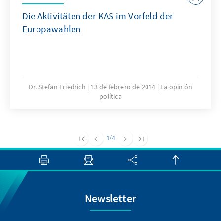
mit großer Sorge auf die jüngsten
Die Aktivitäten der KAS im Vorfeld der
Ankündigungen aus Washington.
Europawahlen
Dr. Stefan Friedrich
13 de febrero de 2014
La opinión
política
1
/4
Newsletter