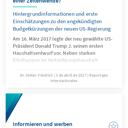
einer Zeitenwende?
Hintergrundinformationen und erste
Einschätzungen zu den angekündigten
Budgetkürzungen der neuen US-Regierung
Am 16. März 2017 legte der neu gewählte US-
Präsident Donald Trump J. seinen ersten
Haushaltsentwurf vor. Neben starken
Erhöhungen im Verteidigungshaushalt
stechen vor allem die angekündigten
Einschnitte in den Budgetentwürfen für das
Dr. Stefan Friedrich
3 de abril de 2017
Reportajes
internacionales
Außen- sowie das Umweltministerium hervor.
Gerade die vorgeschlagenen Kürzungen im
Etat des State Department könnten
erhebliche Auswirkungen auf die Arbeit der
Vereinten Nationen haben. Denn derzeit sind
die USA der wichtigste individuelle Geber im
Informieren und werben
UN-Universum. Am East River reagiert man