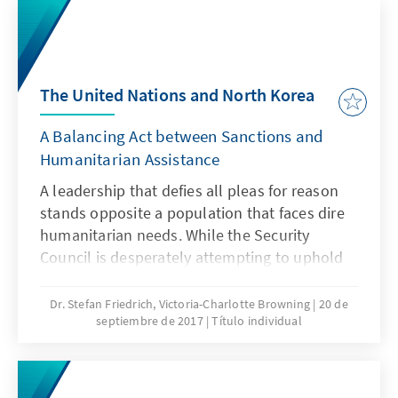
The United Nations and North Korea
A Balancing Act between Sanctions and
Humanitarian Assistance
A leadership that defies all pleas for reason
stands opposite a population that faces dire
humanitarian needs. While the Security
Council is desperately attempting to uphold
the Non-Proliferation Treaty and trying to
circumvent a nuclear arms race in the Asia
Dr. Stefan Friedrich, Victoria-Charlotte Browning
20 de
septiembre de 2017
Título individual
Pacific by imposing drastic sanctions, six
residential UN agencies and several more
non-residential UN bodies are providing
humanitarian assistance to the impoverished