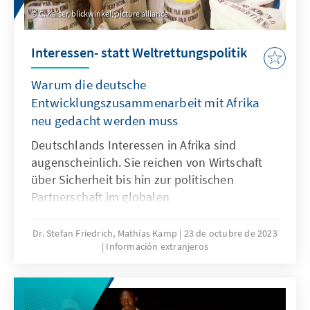
C. Kaiser, blickwinkel, picture alliance
Interessen- statt Weltrettungspolitik
Warum die deutsche
Entwicklungszusammenarbeit mit Afrika
neu gedacht werden muss
Deutschlands Interessen in Afrika sind
augenscheinlich. Sie reichen von Wirtschaft
über Sicherheit bis hin zur politischen
Partnerschaft im globalen
Systemwettbewerb. Doch nutzt Deutschland
alle seine Möglichkeiten, um seine Interessen
Dr. Stefan Friedrich, Mathias Kamp
23 de octubre de 2023
Información extranjeros
auf dem Nachbarkontinent zu wahren? Die
Antwort ist: Nein! Gerade mit Blick auf die
immensen Investitionen, die Deutschland im
Bereich der Entwicklungszusammenarbeit