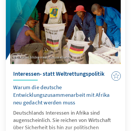
tätigt, muss die Frage aufgeworfen werden:
Können diese Investitionen nicht sehr viel
zielgerichteter erfolgen – zum Wohle der
afrikanischen Partner, aber auch im eigenen
Interesse?
C. Kaiser, blickwinkel, picture alliance
Interessen- statt Weltrettungspolitik
Warum die deutsche
Entwicklungszusammenarbeit mit Afrika
neu gedacht werden muss
Deutschlands Interessen in Afrika sind
augenscheinlich. Sie reichen von Wirtschaft
über Sicherheit bis hin zur politischen