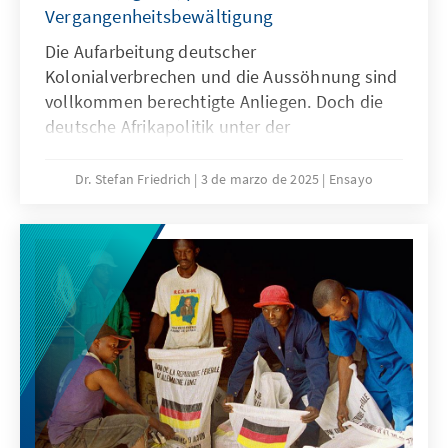
Vergangenheitsbewältigung
Die Aufarbeitung deutscher
Kolonialverbrechen und die Aussöhnung sind
vollkommen berechtigte Anliegen. Doch die
deutsche Afrikapolitik unter der
Ampelregierung hat gezeigt, welche negativen
Auswirkungen eine postkolonial fehlgeleitete
Dr. Stefan Friedrich
3 de marzo de 2025
Ensayo
Vergangenheitsbewältigung auch für die
betroffenen Länder hat. Zudem sollte
Deutschland auf die Kritik neokolonialer
Akteure wie Russland oder China offensiv
reagieren.