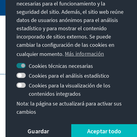
necesarias para el funcionamiento y la
seguridad del sitio. Además, el sitio web reúne
datos de usuarios anónimos para el análisis
estadístico y para mostrar el contenido
Nuestra misión
incorporado de sitios externos. Se puede
cambiar la configuración de las cookies en
Contacto
cualquier momento.
Más información
Otras ofertas de la fundación
Cookies técnicas necesarias
Cookies para el análisis estadístico
Pie de imprenta
Protección de datos
Cookies para la visualización de los
Condiciones de uso
contenidos integrados
Declaración sobre accesibilidad
Nota: la página se actualizará para activar sus
Barriere melden
Mapa del sitio
cambios
© Konrad-Adenauer-Stiftung e.V. 2026
Guardar
Aceptar todo